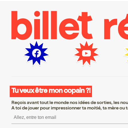
Tu veux être mon copain ?!
Reçois avant tout le monde nos idées de sorties, les nouv
A toi de jouer pour impressionner ta moitié, ta mère ou ta
S’inscrire S’inscrire S’