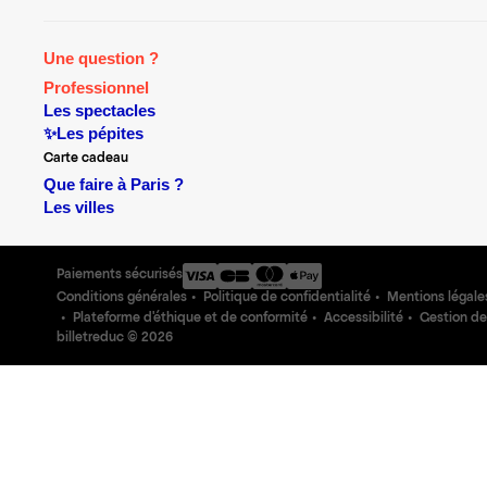
Une question ?
Professionnel
Les spectacles
✨Les pépites
Carte cadeau
Que faire à Paris ?
Les villes
Paiements sécurisés
Conditions générales
Politique de confidentialité
Mentions légale
Plateforme d'éthique et de conformité
Accessibilité
Gestion de
billetreduc ©
2026