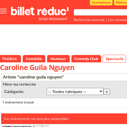
Invitations
Réduc
Bouton
menu
Sortez Maintenant!
principale
Recherche avancée
|
Les nouvea
Théâtre
Comédie
Humour
Comedy Club
Spectacle
Caroline Guila Nguyen
Artiste "caroline guila nguyen"
Filtrer ma recherche
Catégorie:
1 événement trouvé
Ces évènements ne sont plus disponibles