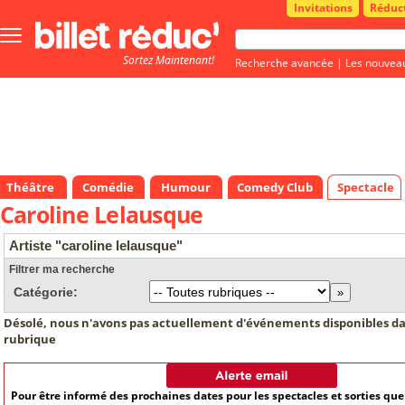
Invitations
Réduc
Bouton
menu
Sortez Maintenant!
principale
Recherche avancée
|
Les nouvea
Théâtre
Comédie
Humour
Comedy Club
Spectacle
Caroline Lelausque
Artiste "caroline lelausque"
Filtrer ma recherche
Catégorie:
Désolé, nous n'avons pas actuellement d'événements disponibles da
rubrique
Pour être informé des prochaines dates pour les spectacles et sorties qu