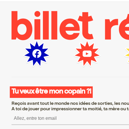
Tu veux être mon copain ?!
Reçois avant tout le monde nos idées de sorties, les nouv
A toi de jouer pour impressionner ta moitié, ta mère ou ta
S’inscrire S’inscrire S