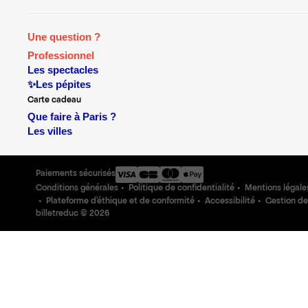
Une question ?
Professionnel
Les spectacles
✨Les pépites
Carte cadeau
Que faire à Paris ?
Les villes
Paiements sécurisés
Conditions générales
Politique de confidentialité
Mentions légale
Plateforme d'éthique et de conformité
Accessibilité
Gestion de
billetreduc ©
2026