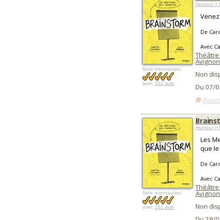
Humour > I
Venez 
De Caro
Avec Ca
Théâtre 
Avignon
Note internautes:
Non dis
avec
101 avis
Du 07/0
Ajoute
Brains
Humour > 
Les Me
que le
De Caro
Avec Ca
Théâtre 
Avignon
Note internautes:
Non dis
avec
101 avis
Du 29/0