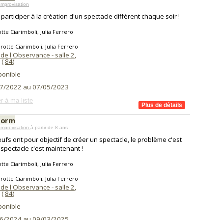
mprovisation
participer à la création d'un spectacle différent chaque soir !
tte Ciarimboli, Julia Ferrero
rotte Ciarimboli, Julia Ferrero
de l'Observance - salle 2
,
(
84
)
ponible
7/2022 au 07/05/2023
r à ma liste
torm
Improvisation
à partir de 8 ans
ufs ont pour objectif de créer un spectacle, le problème c'est
 spectacle c'est maintenant !
tte Ciarimboli, Julia Ferrero
rotte Ciarimboli, Julia Ferrero
de l'Observance - salle 2
,
(
84
)
ponible
6/2024 au 09/03/2025