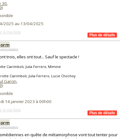
é 30
,
9
)
ponible
4/2025 au 13/04/2025
r à ma liste
torm
mprovisation
ont trois, elles ont tout... Sauf le spectacle !
tte Ciarimboli, Julia Ferrero, Mimine
rotte Ciarimboli, Julia Ferrero, Lucie Chochoy
ul Garcin
,
9
)
ponible
di 14 janvier 2023 à 00h00
r à ma liste
torm
mprovisation
comédiennes en quête de métamorphose vont tout tenter pour