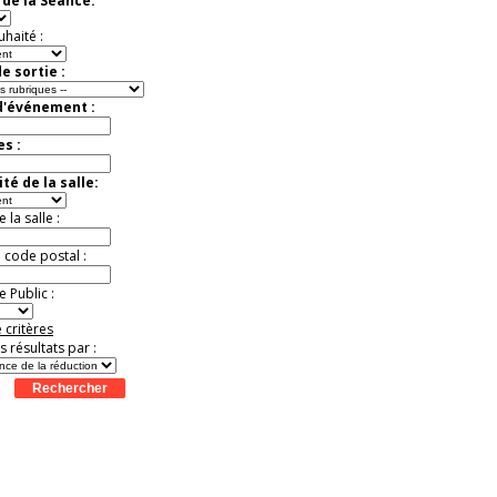
de la Séance:
Jusqu'à -50%
uhaité :
e sortie :
d'événement :
es :
té de la salle:
la salle :
u code postal :
 Public :
 critères
es résultats par :