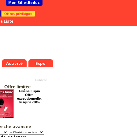
Mon BilletReduc
Offres privilèges
a Liste
Activité
Expo
Offre limitée
Arsène Lupin
Offre
exceptionnelle.
Jusqu'à -28%
erche avancée
Dernier coup de
ciseaux
Offre
exceptionnelle.