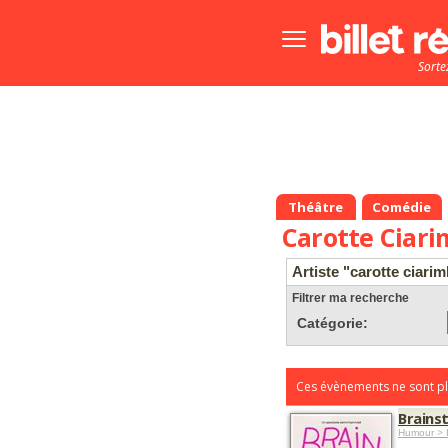
Bouton
menu
Sorte
principale
Théâtre
Comédie
Carotte Ciari
Artiste "carotte ciarim
Filtrer ma recherche
Catégorie:
Ces évènements ne sont pl
Brains
Humour > 