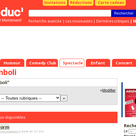
Invitations
Réductions
Carte cadeau
z Maintenant!
Recherche avancée
|
Les nouveautés
|
Dernières critiques
|
M
Humour
Comedy Club
Spectacle
Enfant
Concert
mboli
boli"
»
Modifier
us disponibles
Rech
torm
Le
Improvisation
à partir de 12 ans