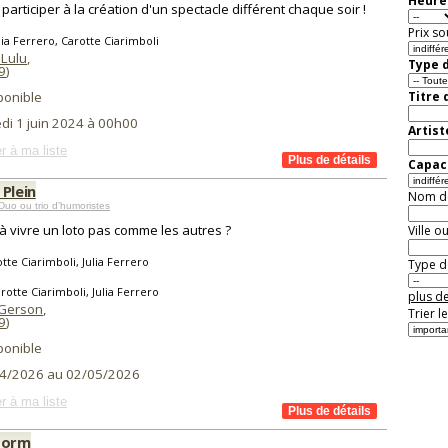
Heure 
participer à la création d'un spectacle différent chaque soir !
Prix so
lia Ferrero, Carotte Ciarimboli
 Lulu
,
Type d
9
)
ponible
Titre 
di 1 juin 2024 à 00h00
Artist
r à ma liste
Capaci
 Plein
Nom de 
uo ou trio d’humoristes
 à vivre un loto pas comme les autres ?
Ville o
tte Ciarimboli, Julia Ferrero
Type de
rotte Ciarimboli, Julia Ferrero
plus de
 Gerson
,
Trier l
9
)
ponible
4/2026 au 02/05/2026
r à ma liste
torm