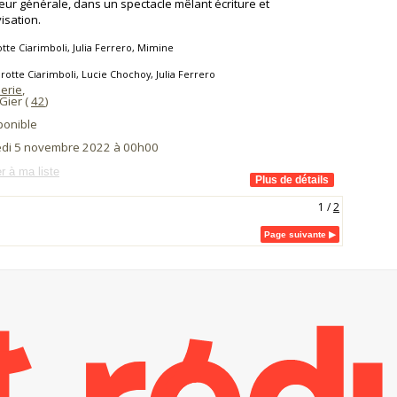
leur générale, dans un spectacle mêlant écriture et
isation.
tte Ciarimboli, Julia Ferrero, Mimine
rotte Ciarimboli, Lucie Chochoy, Julia Ferrero
erie
,
Gier (
42
)
ponible
di 5 novembre 2022 à 00h00
r à ma liste
1
/
2