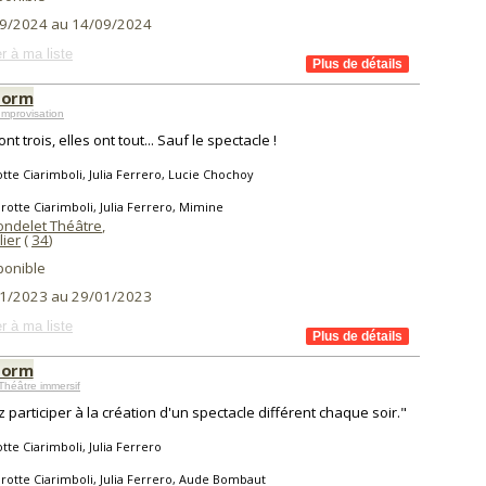
9/2024 au 14/09/2024
r à ma liste
torm
mprovisation
ont trois, elles ont tout... Sauf le spectacle !
tte Ciarimboli, Julia Ferrero, Lucie Chochoy
rotte Ciarimboli, Julia Ferrero, Mimine
ondelet Théâtre
,
lier
(
34
)
ponible
1/2023 au 29/01/2023
r à ma liste
torm
Théâtre immersif
 participer à la création d'un spectacle différent chaque soir."
tte Ciarimboli, Julia Ferrero
rotte Ciarimboli, Julia Ferrero, Aude Bombaut