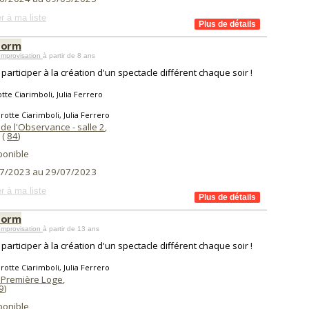
r à ma liste
torm
Improvisation
à partir de 8 ans
participer à la création d'un spectacle différent chaque soir !
tte Ciarimboli, Julia Ferrero
rotte Ciarimboli, Julia Ferrero
de l'Observance - salle 2
,
(
84
)
ponible
7/2023 au 29/07/2023
r à ma liste
torm
Improvisation
à partir de 13 ans
participer à la création d'un spectacle différent chaque soir !
rotte Ciarimboli, Julia Ferrero
 Première Loge
,
9
)
ponible