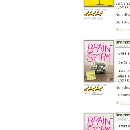
Le Carr
Lyon
(
6
Note internautes:
Non dis
avec
101 avis
Du 10/0
Ajoute
Brains
Humour > I
Elles s
De Caro
Avec Ca
Salle Pa
Lyon
(
6
Note internautes:
Non dis
avec
101 avis
Le same
Ajoute
Brains
Humour > I
Trois 