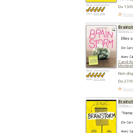
Note internautes:
Du 13/0
avec
101 avis
Ajoute
Brains
Humour > I
Elles s
De Caro
Avec Ca
Carré R
Montpel
Note internautes:
Non dis
avec
101 avis
Du 27/0
Ajoute
Brains
Théâtre > 
"Venez
De Caro
Avec Ca