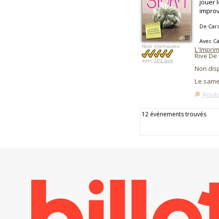
jouer 
improv
De Caro
Avec Ca
Note internautes:
L'Imprim
Rive De 
avec
101 avis
Non dis
Le same
Ajoute
12 événements trouvés