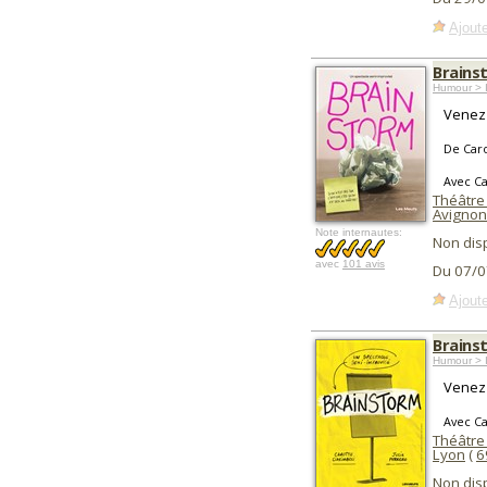
Ajoute
Brains
Humour > 
Venez 
De Caro
Avec Ca
Théâtre 
Avignon
Note internautes:
Non dis
avec
101 avis
Du 07/0
Ajoute
Brains
Humour > 
Venez 
Avec Ca
Théâtre
Lyon
(
6
Non dis