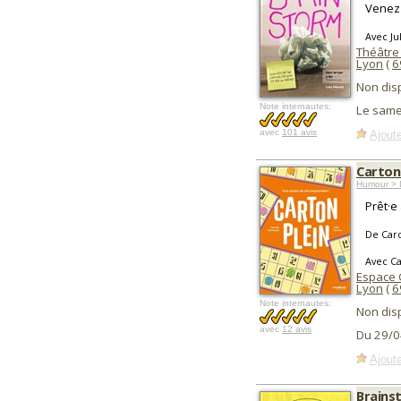
Venez 
Avec Ju
Théâtre
Lyon
(
6
Non dis
Note internautes:
Le same
avec
101 avis
Ajoute
Carton
Humour > D
Prêt·e
De Caro
Avec Ca
Espace
Lyon
(
6
Note internautes:
Non dis
avec
12 avis
Du 29/0
Ajoute
Brains