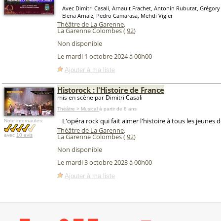
Avec Dimitri Casali, Arnault Frachet, Antonin Rubutat, Grégory
Elena Arnaiz, Pedro Camarasa, Mehdi Vigier
Théâtre de La Garenne
,
La Garenne Colombes (
92
)
Non disponible
Le mardi 1 octobre 2024 à 00h00
Ajouter à ma liste
Historock : l'Histoire de France
mis en scène par Dimitri Casali
Théâtre > Musical
à partir de 8 ans
L'opéra rock qui fait aimer l'histoire à tous les jeunes d
Note internautes:
Théâtre de La Garenne
,
avec
10 avis
La Garenne Colombes (
92
)
Non disponible
Le mardi 3 octobre 2023 à 00h00
Ajouter à ma liste