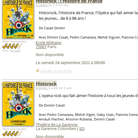
Historock : l'Histoire de France
Activités
de 7 à 87 ans
Historock, l'Histoire de France, l'Opéra qui fait aimer l
les jeunes... de 8 à 88 ans !
De Casali Dimitri
Avec Dimitri Casali, Pedro Camarasa, Mehdi Viguier, Paloma 
Note internautes:
Ecole Militaire
,
75007
Paris
avec
10 avis
Non disponible
Le samedi 24 septembre 2022 à 00h00
Ajouter à ma liste
Historock
Activités
à partir de 8 ans
L'opéra rock qui fait aimer l'histoire à tous les jeunes d
De Dimitri Casali
Avec Pedro Camarasa, Mehdi Vigier, Gaby Uzan, Paloma Camar
Arnault Flachier, Antonin Rubatat, Dimitri Casali
Théâtre de La Garenne
,
La Garenne Colombes (
92
)
Note internautes:
Non disponible
avec
10 avis