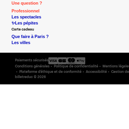
Une question ?
Professionnel
Les spectacles
✨Les pépites
Carte cadeau
Que faire à Paris ?
Les villes
Paiements sécurisés
Conditions générales
Politique de confidentialité
Mentions légale
Plateforme d'éthique et de conformité
Accessibilité
Gestion de
billetreduc ©
2026