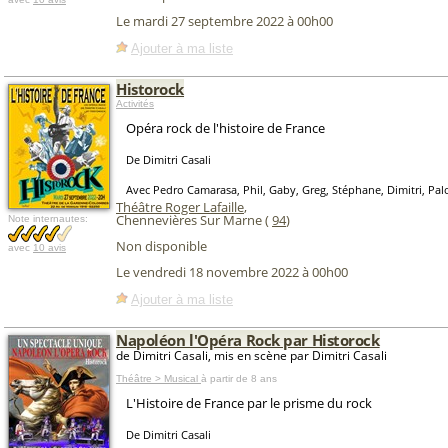
Le mardi 27 septembre 2022 à 00h00
Ajouter à ma liste
Historock
Activités
Opéra rock de l'histoire de France
De Dimitri Casali
Avec Pedro Camarasa, Phil, Gaby, Greg, Stéphane, Dimitri, Pa
Théâtre Roger Lafaille
,
Chennevières Sur Marne (
94
)
Note internautes:
Non disponible
avec
10 avis
Le vendredi 18 novembre 2022 à 00h00
Ajouter à ma liste
Napoléon l'Opéra Rock par Historock
de Dimitri Casali, mis en scène par Dimitri Casali
Théâtre > Musical
à partir de 8 ans
L'Histoire de France par le prisme du rock
De Dimitri Casali