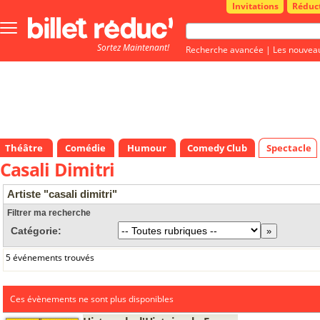
Invitations
Réduc
Bouton
menu
Sortez Maintenant!
principale
Recherche avancée
|
Les nouvea
Théâtre
Comédie
Humour
Comedy Club
Spectacle
Casali Dimitri
Artiste "casali dimitri"
Filtrer ma recherche
Catégorie:
5 événements trouvés
Ces évènements ne sont plus disponibles