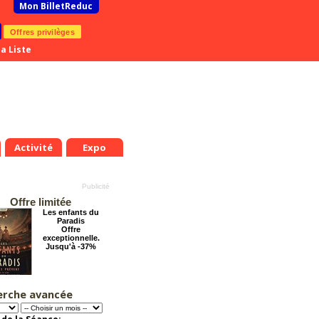
Mon BilletReduc
Offres privilèges
a Liste
Activité
Expo
Offre limitée
Les enfants du
Paradis
Offre
exceptionnelle.
Jusqu'à -37%
erche avancée
Arsène Lupin
Offre
exceptionnelle.
Jusqu'à -28%