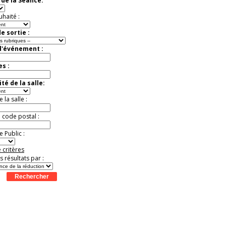
de la Séance:
uhaité :
e sortie :
d'événement :
es :
té de la salle:
la salle :
u code postal :
 Public :
 critères
es résultats par :