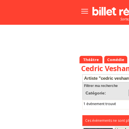
Bouton
menu
Sorte
principale
Théâtre
Comédie
Cedric Vesha
Artiste "cedric vesha
Filtrer ma recherche
Catégorie:
1 événement trouvé
Ces évènements ne sont pl