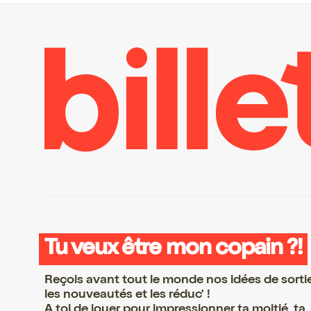
Tu veux être mon copain ?!
Reçois avant tout le monde nos idées de sorti
les nouveautés et les réduc' !
A toi de jouer pour impressionner ta moitié, ta