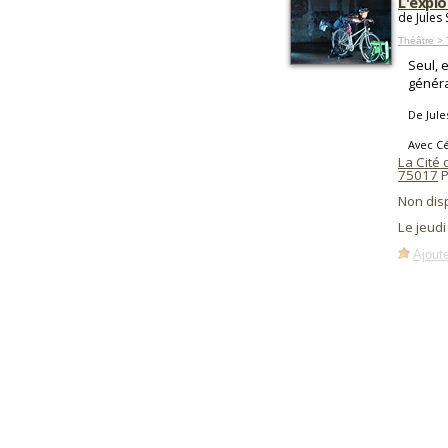
L'explo
de Jules
Théâtre >
Seul, 
généra
De Jule
Avec C
La Cité
75017
P
Non dis
Le jeudi
Ajoute