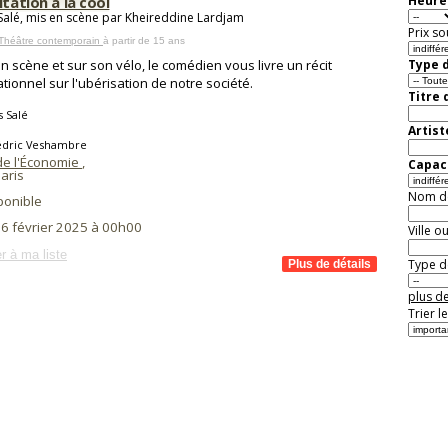
itation à la cool
Heure 
 Salé, mis en scène par Kheireddine Lardjam
Prix so
 Théâtre contemporain
à partir de 15 ans
en scène et sur son vélo, le comédien vous livre un récit
Type d
tionnel sur l'ubérisation de notre société.
Titre 
s Salé
Artist
édric Veshambre
 de l'Économie
,
Capaci
aris
Nom de 
ponible
 6 février 2025 à 00h00
Ville o
r à ma liste
Type de
plus de
Trier l