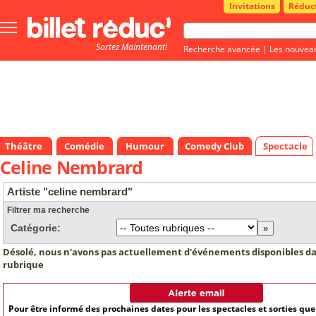
Invitations
Réduc
Bouton
menu
Sortez Maintenant!
principale
Recherche avancée
|
Les nouvea
Théâtre
Comédie
Humour
Comedy Club
Spectacle
Celine Nembrard
Artiste "celine nembrard"
Filtrer ma recherche
Catégorie:
Désolé, nous n'avons pas actuellement d'événements disponibles da
rubrique
Pour être informé des prochaines dates pour les spectacles et sorties qu