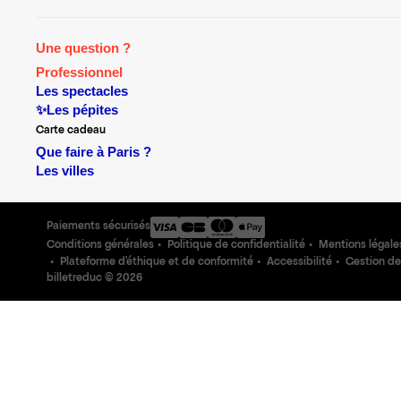
Une question ?
Professionnel
Les spectacles
✨Les pépites
Carte cadeau
Que faire à Paris ?
Les villes
Paiements sécurisés
Conditions générales
Politique de confidentialité
Mentions légale
Plateforme d'éthique et de conformité
Accessibilité
Gestion de
billetreduc ©
2026