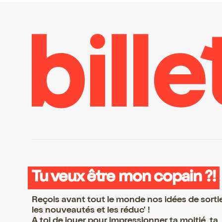
Tu veux être mon copain ?!
Reçois avant tout le monde nos idées de sorti
les nouveautés et les réduc' !
A toi de jouer pour impressionner ta moitié, ta