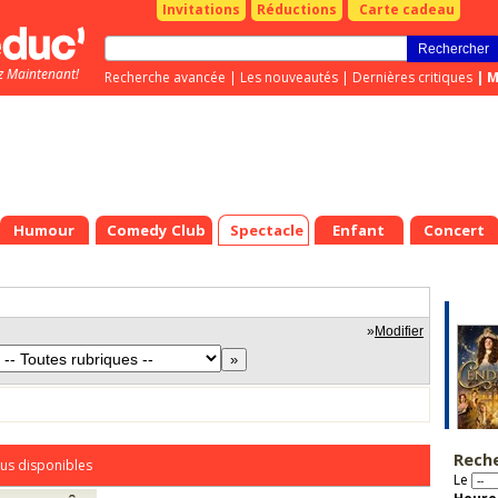
Invitations
Réductions
Carte cadeau
z Maintenant!
Recherche avancée
|
Les nouveautés
|
Dernières critiques
|
M
Humour
Comedy Club
Spectacle
Enfant
Concert
»
Modifier
Rech
us disponibles
Le