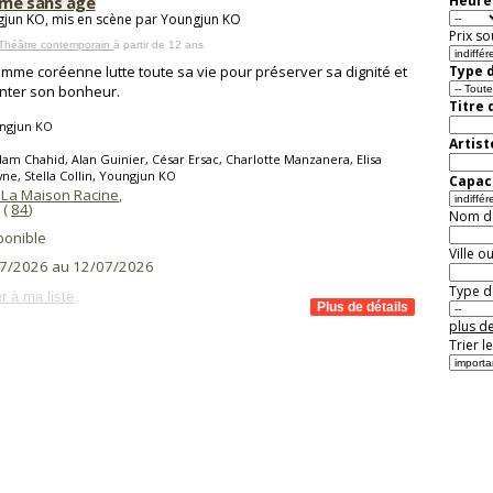
me sans âge
Heure 
jun KO, mis en scène par Youngjun KO
Prix so
 Théâtre contemporain
à partir de 12 ans
mme coréenne lutte toute sa vie pour préserver sa dignité et
Type d
nter son bonheur.
Titre 
ngjun KO
Artist
am Chahid, Alan Guinier, César Ersac, Charlotte Manzanera, Elisa
ne, Stella Collin, Youngjun KO
Capaci
 La Maison Racine
,
(
84
)
Nom de 
ponible
Ville o
7/2026 au 12/07/2026
Type de
r à ma liste
plus de
Trier l