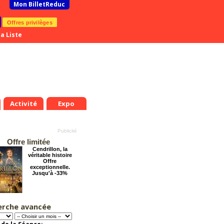
Mon BilletReduc
Offres privilèges
a Liste
Activité
Expo
Offre limitée
Cendrillon, la
véritable histoire
Offre
exceptionnelle.
Jusqu'à -33%
erche avancée
Arsène Lupin
Offre
exceptionnelle.
Jusqu'à -28%