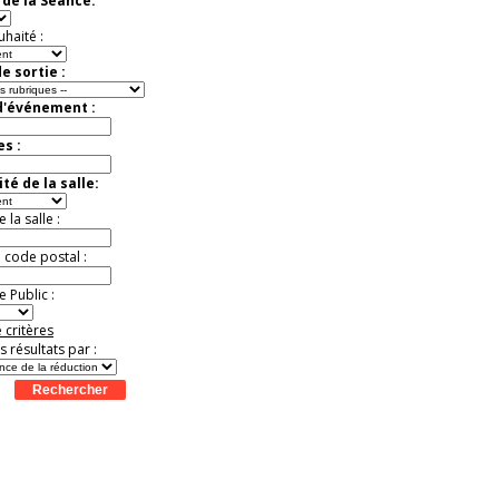
de la Séance:
uhaité :
e sortie :
d'événement :
es :
té de la salle:
la salle :
u code postal :
 Public :
 critères
es résultats par :