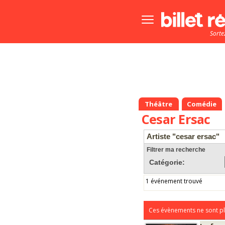
Bouton
menu
Sorte
principale
Théâtre
Comédie
Cesar Ersac
Artiste "cesar ersac"
Filtrer ma recherche
Catégorie:
1 événement trouvé
Ces évènements ne sont pl