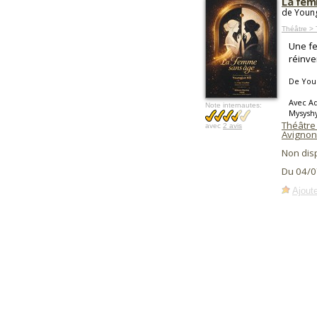
La fem
de Young
Théâtre >
Une fe
réinve
De You
Avec Ad
Note internautes:
Mysyshy
Théâtre
avec
2 avis
Avignon
Non dis
Du 04/0
Ajoute