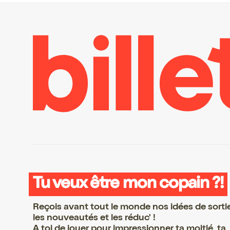
Tu veux être mon copain ?!
Reçois avant tout le monde nos idées de sorti
les nouveautés et les réduc' !
A toi de jouer pour impressionner ta moitié, ta