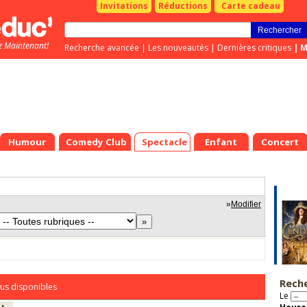
Invitations
Réductions
Carte cadeau
z Maintenant!
Recherche avancée
|
Les nouveautés
|
Dernières critiques
|
M
Humour
Comedy Club
Spectacle
Enfant
Concert
»
Modifier
Rech
us disponibles
Le