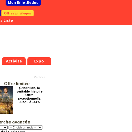
Mon BilletReduc
Offres privilèges
a Liste
Activité
Expo
Offre limitée
Cendrillon, la
véritable histoire
Offre
exceptionnelle.
Jusqu'à -33%
erche avancée
Grosse ambiance
Offre
exceptionnelle.
Jusqu'à -54%