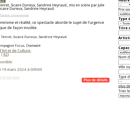
che
Heure 
Tenret, Sicaire Durieux, Sandrine Heyraud., mis en scène par Julie
Sicaire Durieux, Sandrine Heyraud.
Prix so
Théâtre contemporain
Type d
onirisme et réalité, ce spectacle aborde le sujet de l'urgence
ique de façon insolite.
Titre 
e Tenret, Sicaire Durieux, Sandrine Heyraud.
Artist
ompagnie Focus, Chaliwaté
Capaci
'Art et de Culture
,
 (
92
)
Nom de 
ponible
Ville o
i 19 mars 2024 à 00h00
Type de
r à ma liste
plus de
Trier l