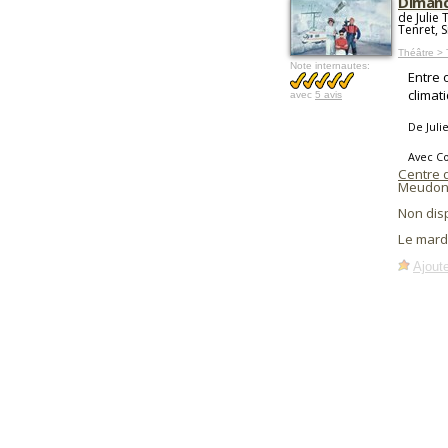
Diman
de Julie 
Tenret, 
Théâtre > 
Note internautes:
Entre 
climat
avec
5 avis
De Juli
Avec C
Centre d
Meudon
Non dis
Le mard
Ajoute