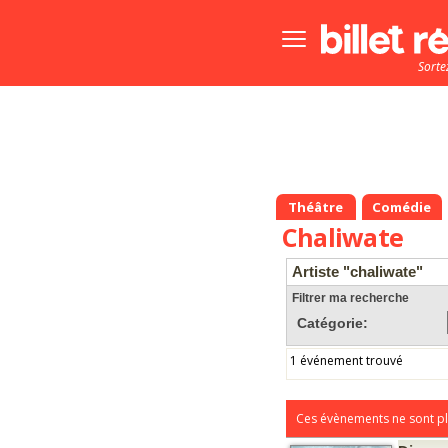
Bouton
menu
Sorte
principale
Théâtre
Comédie
Chaliwate
Artiste "chaliwate"
Filtrer ma recherche
Catégorie:
1 événement trouvé
Ces évènements ne sont pl