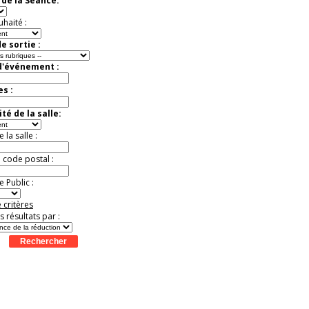
de la Séance:
uhaité :
e sortie :
d'événement :
es :
té de la salle:
la salle :
u code postal :
 Public :
 critères
es résultats par :