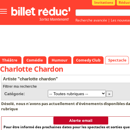
Invitations
Réduc
Bouton
menu
Sortez Maintenant!
principale
Recherche avancée
|
Les nouvea
Théâtre
Comédie
Humour
Comedy Club
Spectacle
Charlotte Chardon
Artiste "charlotte chardon"
Filtrer ma recherche
Catégorie:
Désolé, nous n'avons pas actuellement d'événements disponibles da
rubrique
Pour être informé des prochaines dates pour les spectacles et sorties qu