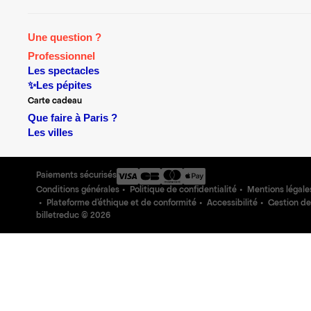
Une question ?
Professionnel
Les spectacles
✨Les pépites
Carte cadeau
Que faire à Paris ?
Les villes
Paiements sécurisés
Conditions générales
Politique de confidentialité
Mentions légale
Plateforme d'éthique et de conformité
Accessibilité
Gestion de
billetreduc ©
2026