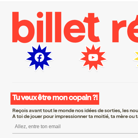
Tu veux être mon copain ?!
Reçois avant tout le monde nos idées de sorties, les nouv
A toi de jouer pour impressionner ta moitié, ta mère ou ta
S’inscrire S’inscrire S