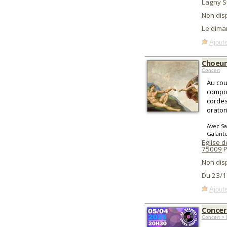
Lagny S
Non dis
Le dima
Ajoute
Choeur 
Concert
Au cou
compos
cordes
orator
Avec Sa
Galante
Eglise de
75009
P
Non dis
Du 23/1
Ajoute
Concer
Concert > 