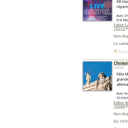
KB Ha
réperto
Avec Ch
Erik Ma
Eglise S
75013
P
Non dis
Le same
Ajoute
Choeur 
Concert
Félix 
grande
allema
Avec Ih
Orchest
Eglise de
75009
P
Non dis
Du 15/0