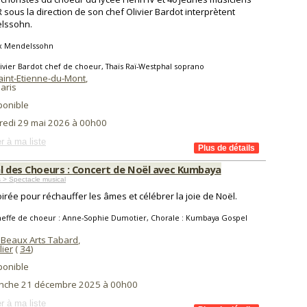
 sous la direction de son chef Olivier Bardot interprètent
lssohn.
ix Mendelssohn
ivier Bardot chef de choeur, Thaïs Raï-Westphal soprano
aint-Etienne-du-Mont
,
aris
ponible
redi 29 mai 2026 à 00h00
r à ma liste
al des Choeurs : Concert de Noël avec Kumbaya
 > Spectacle musical
irée pour réchauffer les âmes et célébrer la joie de Noël.
heffe de choeur : Anne-Sophie Dumotier, Chorale : Kumbaya Gospel
 Beaux Arts Tabard
,
lier
(
34
)
ponible
nche 21 décembre 2025 à 00h00
r à ma liste