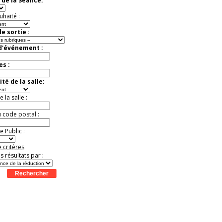
 de la Séance:
Jusqu'à -13%
uhaité :
e sortie :
 d'événement :
es :
té de la salle:
la salle :
u code postal :
 Public :
 critères
es résultats par :