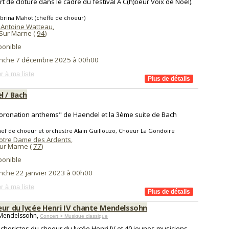
rt de clôture dans le cadre du festival A C(h)oeur Voix de Noël).
brina Mahot (cheffe de choeur)
 Antoine Watteau
,
Sur Marne (
94
)
ponible
nche 7 décembre 2025 à 00h00
r à ma liste
l / Bach
oronation anthems" de Haendel et la 3ème suite de Bach
ef de choeur et orchestre Alain Guillouzo, Choeur La Gondoire
Notre Dame des Ardents
,
ur Marne (
77
)
ponible
nche 22 janvier 2023 à 00h00
r à ma liste
eur du lycée Henri IV chante Mendelssohn
 Mendelssohn,
Concert > Musique classique
 choristes du choeur du lycée Henri IV et 40 jeunes musiciens