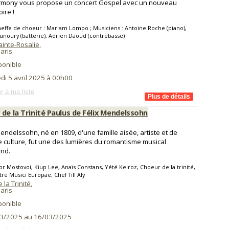
rmony vous propose un concert Gospel avec un nouveau
ire !
effe de choeur : Mariam Lompo ; Musiciens : Antoine Roche (piano),
unoury (batterie), Adrien Daoud (contrebasse)
ainte-Rosalie
,
aris
ponible
di 5 avril 2025 à 00h00
r à ma liste
de la Trinité Paulus de Félix Mendelssohn
Mendelssohn, né en 1809, d'une famille aisée, artiste et de
 culture, fut une des lumières du romantisme musical
nd.
or Mostovoi, Kiup Lee, Anaïs Constans, Yété Keiroz, Choeur de la trinité,
re Musici Europae, Chef Till Aly
 la Trinité
,
aris
ponible
3/2025 au 16/03/2025