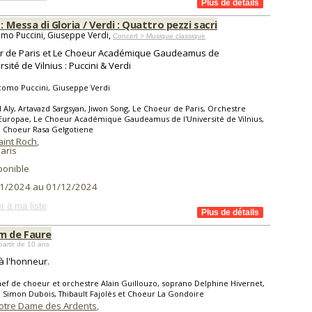
 : Messa di Gloria / Verdi : Quattro pezzi sacri
mo Puccini, Giuseppe Verdi,
Concert > Musique classique
r de Paris et Le Choeur Académique Gaudeamus de
rsité de Vilnius : Puccini & Verdi
como Puccini, Giuseppe Verdi
ll Aly, Artavazd Sargsyan, Jiwon Song, Le Choeur de Paris, Orchestre
Europae, Le Choeur Académique Gaudeamus de l'Université de Vilnius,
e Choeur Rasa Gelgotiene
aint Roch
,
aris
ponible
1/2024 au 01/12/2024
r à ma liste
m de Faure
partir de 10 ans
à l'honneur.
ef de choeur et orchestre Alain Guillouzo, soprano Delphine Hivernet,
 Simon Dubois, Thibault Fajolès et Choeur La Gondoire
Notre Dame des Ardents
,