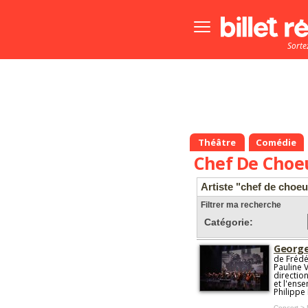
Bouton
menu
Sorte
principale
Théâtre
Comédie
Chef De Choe
Artiste "chef de choeu
Filtrer ma recherche
Catégorie:
Georges
de Frédér
Pauline 
directio
et l'ens
Philippe
Concert >