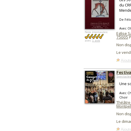
du CRR
Mende
De Fél
Avec Ol
Note internautes:
Eglise S
75005
P
avec
1 avis
Non dis
Le vend
Ajoute
Festiv
Spectacles
Une so
Avec C
Choir
Théâtre
Montpel
Non dis
Le dima
Ajoute