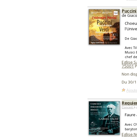
Puccini
de Giaco
Choeu
l'Unive
De Gia
Avec Ti
Musici 
chef d
Eglise S
75001
P
Non dis
Du 30/1
Ajoute
Requie
Concert
à 
Faure 
Avec Ch
baryton
Eglise 