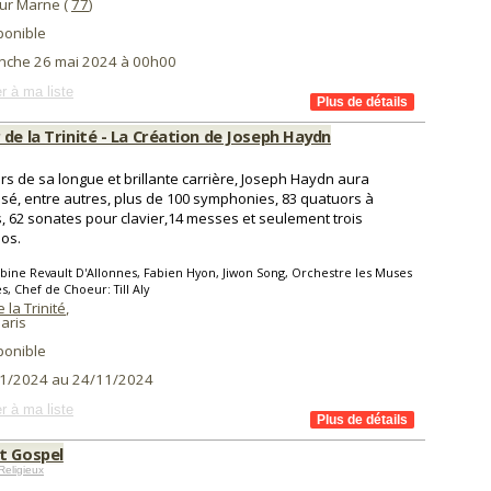
ur Marne (
77
)
ponible
nche 26 mai 2024 à 00h00
r à ma liste
de la Trinité - La Création de Joseph Haydn
rs de sa longue et brillante carrière, Joseph Haydn aura
é, entre autres, plus de 100 symphonies, 83 quatuors à
, 62 sonates pour clavier,14 messes et seulement trois
ios.
bine Revault D'Allonnes, Fabien Hyon, Jiwon Song, Orchestre les Muses
s, Chef de Choeur: Till Aly
 la Trinité
,
aris
ponible
1/2024 au 24/11/2024
r à ma liste
t Gospel
Religieux