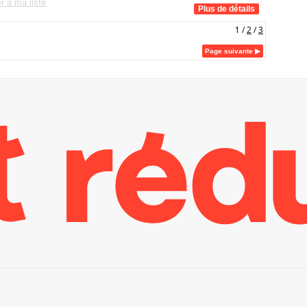
r à ma liste
1
/
2
/
3