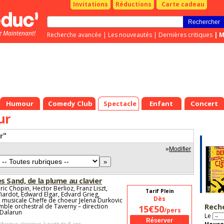
Invitations
Réductions
Carte cadeau
z Maintenant!
Recherche avancée
|
Les nouveautés
|
Dernières critiques
|
M
Humour
Comedy Club
Spectacle
Enfant
Concert
ur
r"
»
Modifier
 Sand, de la plume au clavier
ic Chopin, Hector Berlioz, Franz Liszt,
Tarif Plein
Viardot, Edward Elgar, Edvard Grieg,
Dès
n musicale Cheffe de choeur Jelena Durkovic
Rech
emble orchestral de Taverny – direction
15€50
/pers
 Dalarun
Le
 Musique classique
à partir de 6 ans