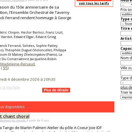
Heure
voir tous les tarifs
casion du 150e anniversaire de sa
Prix so
ition, l'Ensemble Orchestral de Taverny
anck Ferrand rendent hommage à George
Type d
Titre
éric Chopin, Hector Berlioz, Franz Liszt,
 Viardot, Edward Elgar, Edvard Grieg
Artist
anck Ferrand, Solistes, Sophie Pattey
Capaci
o), Théophile Dugué (Violoncelle), Philippa
om Et Matvey Zheleznyakov (Piano), La
Nom de 
e Du Conservatoire Jacqueline-Robin
 Madeleine-Renaud
,
 (
95
)
Ville o
Type de
redi 4 décembre 2026 à 20h30
plus de
r à ma liste
Trier l
us disponibles
t chant choral
 Musique du monde
à partir de 6 ans
a Tango de Martin Palmeri Atelier du pôle A Coeur Joie IDF