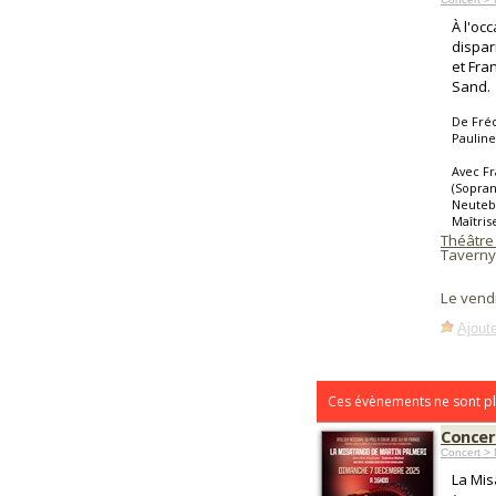
À l'oc
dispar
et Fr
Sand.
De Fréd
Pauline
Avec Fr
(Sopran
Neutebo
Maîtris
Théâtre
Taverny
Le vend
Ajoute
Ces évènements ne sont pl
Concer
Concert >
La Mis