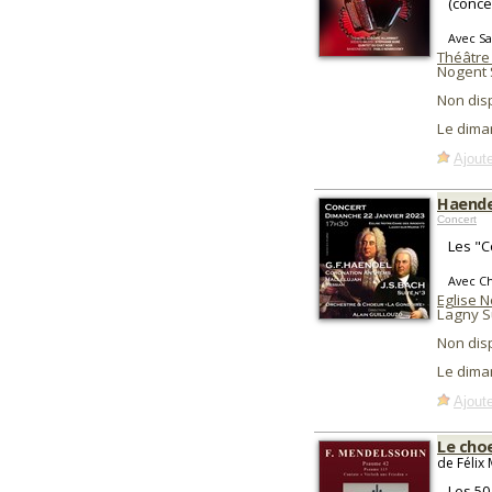
(conce
Avec Sa
Théâtre
Nogent 
Non dis
Le dima
Ajoute
Haende
Concert
Les "C
Avec Ch
Eglise 
Lagny S
Non dis
Le dima
Ajoute
Le cho
de Félix
Les 50