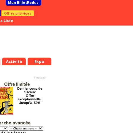
Mon BilletReduc
Offres privilèges
a Liste
Activité
Expo
Offre limitée
Dernier coup de
ciseaux
Offre
exceptionnelle.
Jusqu'à -52%
erche avancée
La véritable histoire
du Père Noël
Offre
exceptionnelle.