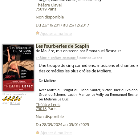
Théâtre Clavel
,
75019
Paris
Non disponible
Du 23/10/2017 au 25/12/2017
Ajouter à ma liste
Les fourberies de Scapin
de Molière, mis en scène par Emmanuel Besnault
Théâtre > Théâtre classique
à partir de 10 ans
Une troupe de cinq comédiens, musiciens et chanteur
des comédies les plus drôles de Molière.
De Molière
Avec Matthieu Brugot ou Lionel Sautet, Victor Duez ou Valerio
Gruel ou Schemci Lauth, Manuel Le Velly ou Emmanuel Besnau
Note internautes:
ou Mélanie Le Duc
avec
87 avis
Théâtre Lepic
,
75018
Paris
Non disponible
Du 28/09/2024 au 05/01/2025
Ajouter à ma liste