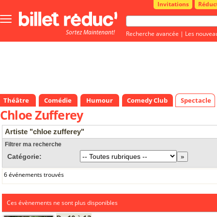
Invitations
Réduc
Bouton
menu
Sortez Maintenant!
principale
Recherche avancée
|
Les nouvea
Théâtre
Comédie
Humour
Comedy Club
Spectacle
Chloe Zufferey
Artiste "chloe zufferey"
Filtrer ma recherche
Catégorie:
6 événements trouvés
Ces évènements ne sont plus disponibles