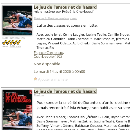
Le jeu de l'amour et du hasard
mis en scène par Frédéric Cherboeuf
Théâtre > Théâtre contemporain
Lutte des classes et coeurs en lutte.
Avec Lucile Jehel, Céline Laugier, Justine Teulie, Camille Blouet
Note internautes:
Matthieu Gamblier, Frank Cherboeuf, Marc Schapira, Jérémie G
Legras, Vincent Odetto, Adib Cheiki, Basile Sommermeyer, Mat
avec
149 avis
Thomas Rio
Espace Carpeaux
,
Courbevoie (
92
)
Non disponible
Le mardi 14 avril 2026 à 00h00
Ajouter à ma liste
Le jeu de l'amour et du hasard
Théâtre
Pour sonder la sincérité de Dorante, qu'on lui destine s
jamais rencontré, Silvia échange son habit avec sa serv
Avec Dennis Mader, Thomas Rio, Jérémie Guilain, Bryan Schmit
Basile Sommermeyer, Mathias Zakhar, Justine Teulié, Camille B
Zufferey, Vincent Odetto, Balthazar Gouzou, Matthieu Gambier
Cherboeuf, Marc Schapira, Lucile Jehel, Céline Laugier, Émilie