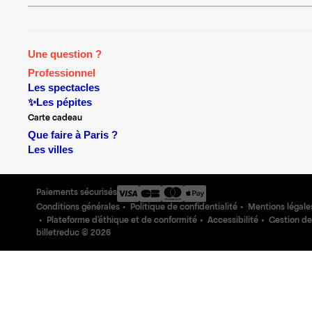
Une question ?
Professionnel
Les spectacles
✨Les pépites
Carte cadeau
Que faire à Paris ?
Les villes
Paiements sécurisés
Conditions générales
Politique de confidentialité
Mentions légale
Plateforme d'éthique et de conformité
Accessibilité
Gestion de
billetreduc ©
2026