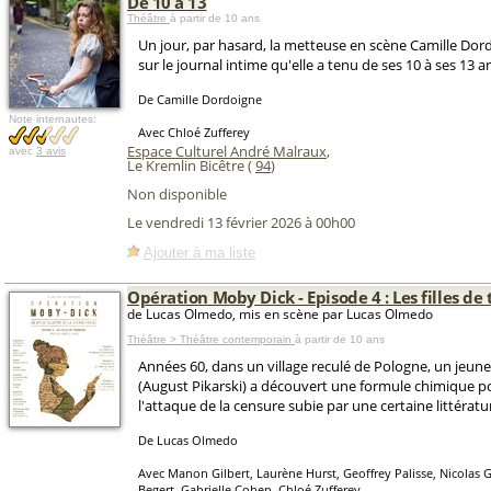
De 10 à 13
Théâtre
à partir de 10 ans
Un jour, par hasard, la metteuse en scène Camille Do
sur le journal intime qu'elle a tenu de ses 10 à ses 13 a
De Camille Dordoigne
Note internautes:
Avec Chloé Zufferey
Espace Culturel André Malraux
,
avec
3 avis
Le Kremlin Bicêtre (
94
)
Non disponible
Le vendredi 13 février 2026 à 00h00
Ajouter à ma liste
Opération Moby Dick - Episode 4 : Les filles de
de Lucas Olmedo, mis en scène par Lucas Olmedo
Théâtre > Théâtre contemporain
à partir de 10 ans
Années 60, dans un village reculé de Pologne, un jeune
(August Pikarski) a découvert une formule chimique pou
l'attaque de la censure subie par une certaine littératu
De Lucas Olmedo
Avec Manon Gilbert, Laurène Hurst, Geoffrey Palisse, Nicolas G
Begert, Gabrielle Cohen, Chloé Zufferey