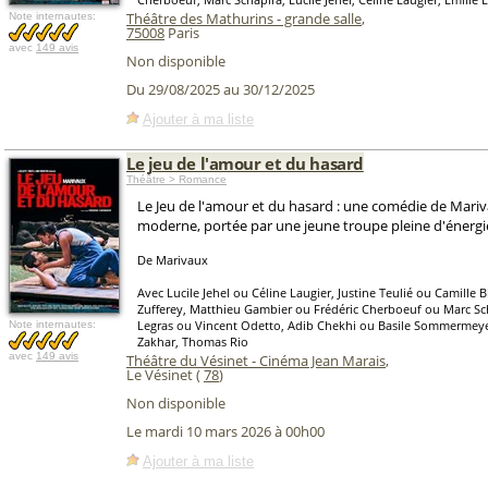
Théâtre des Mathurins - grande salle
,
Note internautes:
75008
Paris
avec
149 avis
Non disponible
Du 29/08/2025 au 30/12/2025
Ajouter à ma liste
Le jeu de l'amour et du hasard
Théâtre > Romance
Le Jeu de l'amour et du hasard : une comédie de Mariva
moderne, portée par une jeune troupe pleine d'énergi
De Marivaux
Avec Lucile Jehel ou Céline Laugier, Justine Teulié ou Camille 
Zufferey, Matthieu Gambier ou Frédéric Cherboeuf ou Marc Sc
Legras ou Vincent Odetto, Adib Chekhi ou Basile Sommermey
Note internautes:
Zakhar, Thomas Rio
avec
149 avis
Théâtre du Vésinet - Cinéma Jean Marais
,
Le Vésinet (
78
)
Non disponible
Le mardi 10 mars 2026 à 00h00
Ajouter à ma liste