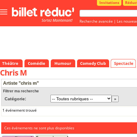
Invitations
Réduc
Bouton
menu
Sortez Maintenant!
principale
Recherche avancée
|
Les nouvea
Théâtre
Comédie
Humour
Comedy Club
Spectacle
Chris M
Artiste "chris m"
Filtrer ma recherche
Catégorie:
1 événement trouvé
Ces évènements ne sont plus disponibles