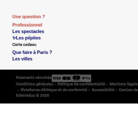
Une question ?
Professionnel
Les spectacles
✨Les pépites
Carte cadeau
Que faire à Paris ?
Les villes
Paiements sécurisés
Conditions générales
Politique de confidentialité
Mentions légale
Plateforme d'éthique et de conformité
Accessibilité
Gestion de
billetreduc ©
2026