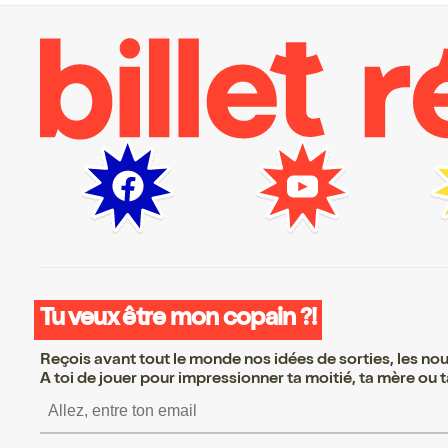
Tu veux être mon copain ?!
Reçois avant tout le monde nos idées de sorties, les nouv
A toi de jouer pour impressionner ta moitié, ta mère ou ta
S’inscrire S’inscrire S