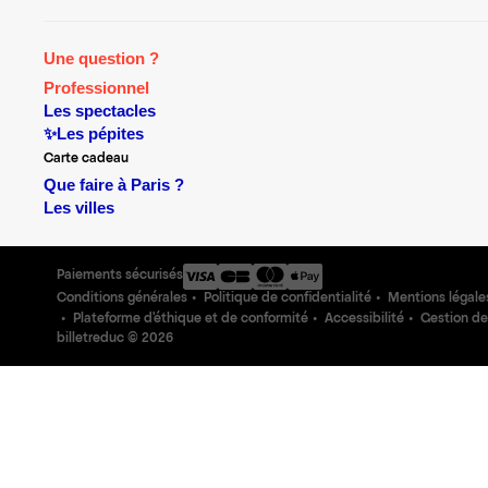
Une question ?
Professionnel
Les spectacles
✨Les pépites
Carte cadeau
Que faire à Paris ?
Les villes
Paiements sécurisés
Conditions générales
Politique de confidentialité
Mentions légale
Plateforme d'éthique et de conformité
Accessibilité
Gestion de
billetreduc ©
2026