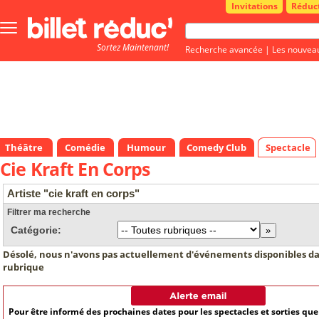
Invitations
Réduc
Bouton
menu
Sortez Maintenant!
principale
Recherche avancée
|
Les nouvea
Théâtre
Comédie
Humour
Comedy Club
Spectacle
Cie Kraft En Corps
Artiste "cie kraft en corps"
Filtrer ma recherche
Catégorie:
Désolé, nous n'avons pas actuellement d'événements disponibles da
rubrique
Pour être informé des prochaines dates pour les spectacles et sorties qu