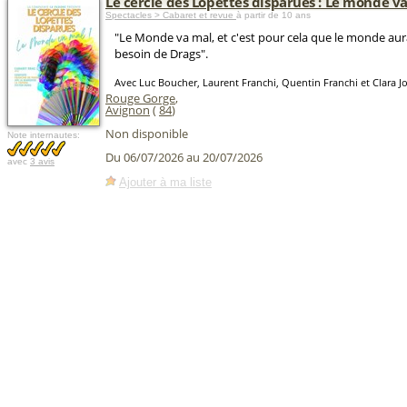
Le cercle des Lopettes disparues : Le monde v
Spectacles > Cabaret et revue
à partir de 10 ans
"Le Monde va mal, et c'est pour cela que le monde aur
besoin de Drags".
Avec Luc Boucher, Laurent Franchi, Quentin Franchi et Clara Jo
Rouge Gorge
,
Avignon
(
84
)
Non disponible
Note internautes:
Du 06/07/2026 au 20/07/2026
avec
3 avis
Ajouter à ma liste