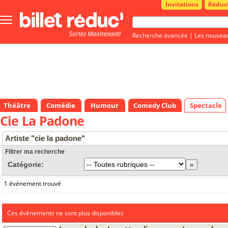
Invitations
Réduc
Bouton
menu
Sortez Maintenant!
principale
Recherche avancée
|
Les nouvea
Théâtre
Comédie
Humour
Comedy Club
Spectacle
Cie La Padone
Artiste "cie la padone"
Filtrer ma recherche
Catégorie:
1 événement trouvé
Ces évènements ne sont plus disponibles