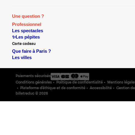
Une question ?
Professionnel
Les spectacles
✨Les pépites
Carte cadeau
Que faire à Paris ?
Les villes
Paiements sécurisés
Conditions générales
Politique de confidentialité
Mentions légale
Plateforme d'éthique et de conformité
Accessibilité
Gestion de
billetreduc ©
2026