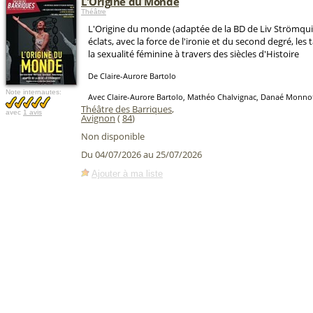
L'Origine du Monde
Théâtre
L'Origine du monde (adaptée de la BD de Liv Strömquist
éclats, avec la force de l'ironie et du second degré, le
la sexualité féminine à travers des siècles d'Histoire
De Claire-Aurore Bartolo
Note internautes:
Avec Claire-Aurore Bartolo, Mathéo Chalvignac, Danaé Monno
Théâtre des Barriques
,
avec
1 avis
Avignon
(
84
)
Non disponible
Du 04/07/2026 au 25/07/2026
Ajouter à ma liste