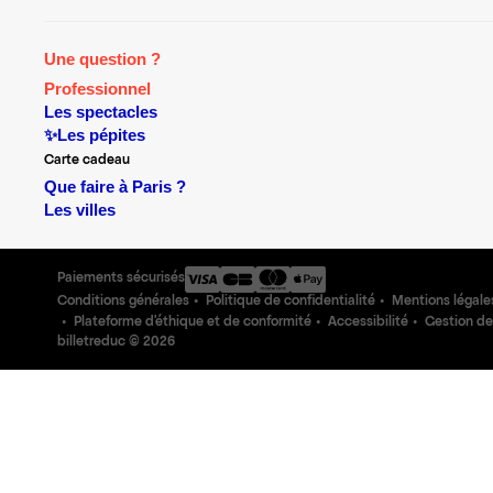
Une question ?
Professionnel
Les spectacles
✨Les pépites
Carte cadeau
Que faire à Paris ?
Les villes
Paiements sécurisés
Conditions générales
Politique de confidentialité
Mentions légale
Plateforme d'éthique et de conformité
Accessibilité
Gestion de
billetreduc ©
2026