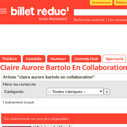
Invitations
Réduc
Bouton
menu
Sortez Maintenant!
principale
Recherche avancée
|
Les nouvea
Théâtre
Comédie
Humour
Comedy Club
Spectacle
Claire Aurore Bartolo En Collaboratio
Artiste "claire aurore bartolo en collaboration"
Filtrer ma recherche
Catégorie:
1 événement trouvé
Ces évènements ne sont plus disponibles