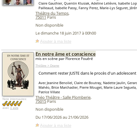
Claire Gauthier, Quentin Klusiak, Adeline Lelièvre, Isabelle Lo
Pailleaud, Isabelle Passy, Fanny Perez, Marie-Lys Seguret, Jéré
Théâtre du Temps
,
75011
Paris
Non disponible
Le dimanche 18 juin 2017 à 00h00
Ajouter à ma liste
En notre âme et conscience
mis en scène par Florence Fouéré
Théâtre > Drame
Comment rester JUSTE dans le procès d'un adolescent
Avec Jeanine Benoliel, Claire de Boutray, Nadette Jaulin, Gerar
Mahéo, Brice Marchadier, Pierre Mouget, Marie-Laure Seguela,
Patrice Villate
Théo Théâtre - Salle Plomberie
,
Note internautes:
75015
Paris
avec
1 avis
Non disponible
Du 17/06/2026 au 21/06/2026
Ajouter à ma liste