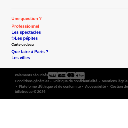
Une question ?
Professionnel
Les spectacles
✨Les pépites
Carte cadeau
Que faire à Paris ?
Les villes
Paiements sécurisés
Conditions générales
Politique de confidentialité
Mentions légale
Plateforme d'éthique et de conformité
Accessibilité
Gestion de
billetreduc ©
2026