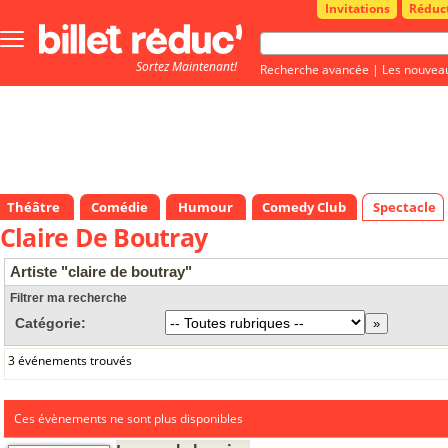
Invitations
Réduc
Bouton
menu
Sortez Maintenant!
principale
Recherche avancée
|
Les nouvea
Théâtre
Comédie
Humour
Comedy Club
Spectacle
Claire De Boutray
Artiste "claire de boutray"
Filtrer ma recherche
Catégorie:
3 événements trouvés
Ces évènements ne sont plus disponibles