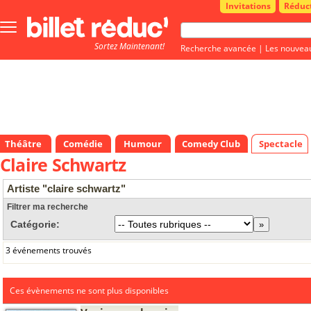
Invitations
Réduc
Bouton
menu
Sortez Maintenant!
principale
Recherche avancée
|
Les nouvea
Théâtre
Comédie
Humour
Comedy Club
Spectacle
Claire Schwartz
Artiste "claire schwartz"
Filtrer ma recherche
Catégorie:
3 événements trouvés
Ces évènements ne sont plus disponibles