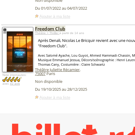
Non disponible
Du 01/07/2022 au 04/07/2022
Ajouter à ma liste
Freedom Club
Théâtre > Thriller
à partir de 14 ans
Après Denali, Nicolas Le Bricquir revient avec une nouve
"Freedom Club".
Avec Salomé Ayache, Lou Guyot, Ahmed Hammadi-Chassin, Ma
Musique Emmanuel Jessua, Décors/scénographie : Henri Leutne
Thomas Cany, Costumière : Claire Schwartz
Théâtre Juliette Récamier
,
75007
Paris
Note internautes:
Non disponible
avec
42 avis
Du 19/10/2025 au 28/12/2025
Ajouter à ma liste