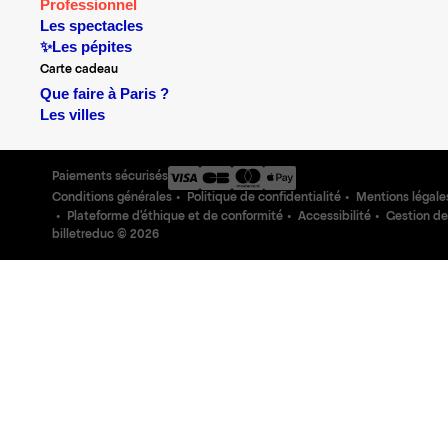
Professionnel
Les spectacles
✨Les pépites
Carte cadeau
Que faire à Paris ?
Les villes
Paiements sécurisés
Conditions générales
Politique de confidentialité
Mentions légale
Plateforme d'éthique et de conformité
Accessibilité
Gestion de
billetreduc ©
2026