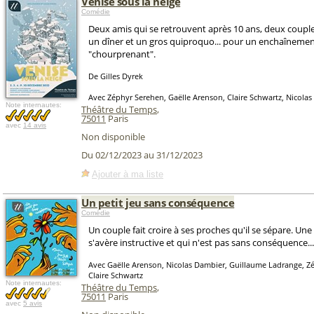
Venise sous la neige
Comédie
Deux amis qui se retrouvent après 10 ans, deux couples
un dîner et un gros quiproquo... pour un enchaîneme
"chourprenant".
De Gilles Dyrek
Avec Zéphyr Serehen, Gaëlle Arenson, Claire Schwartz, Nicola
Note internautes:
Théâtre du Temps
,
75011
Paris
avec
14 avis
Non disponible
Du 02/12/2023 au 31/12/2023
Ajouter à ma liste
Un petit jeu sans conséquence
Comédie
Un couple fait croire à ses proches qu'il se sépare. Une
s'avère instructive et qui n'est pas sans conséquence...
Avec Gaëlle Arenson, Nicolas Dambier, Guillaume Ladrange, Z
Claire Schwartz
Note internautes:
Théâtre du Temps
,
75011
Paris
avec
5 avis