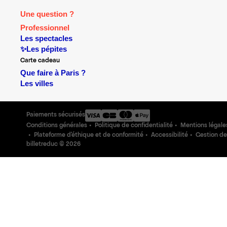
Une question ?
Professionnel
Les spectacles
✨Les pépites
Carte cadeau
Que faire à Paris ?
Les villes
Paiements sécurisés
Conditions générales
Politique de confidentialité
Mentions légale
Plateforme d'éthique et de conformité
Accessibilité
Gestion de
billetreduc ©
2026