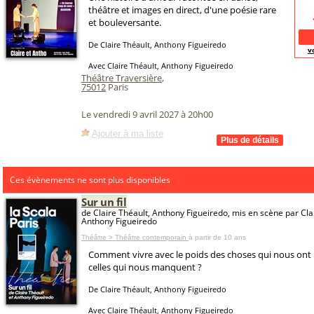
théâtre et images en direct, d'une poésie rare
et bouleversante.
De Claire Théault, Anthony Figueiredo
v
Avec Claire Théault, Anthony Figueiredo
Théâtre Traversière
,
75012
Paris
Le vendredi 9 avril 2027 à 20h00
Ajouter à ma liste
Ces évènements ne sont plus disponibles
Sur un fil
de Claire Théault, Anthony Figueiredo, mis en scène par Cla
Anthony Figueiredo
Théâtre > Théâtre contemporain
à partir de 10 ans
Comment vivre avec le poids des choses qui nous ont
celles qui nous manquent ?
De Claire Théault, Anthony Figueiredo
Avec Claire Théault, Anthony Figueiredo