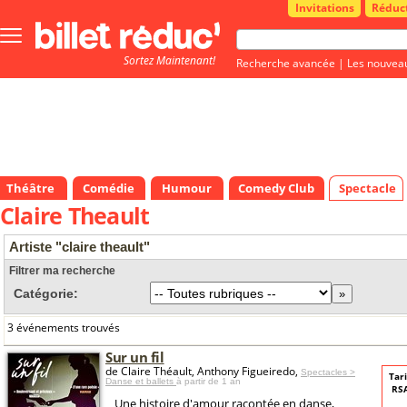
Invitations
Réduc
Bouton
menu
Sortez Maintenant!
principale
Recherche avancée
|
Les nouvea
Théâtre
Comédie
Humour
Comedy Club
Spectacle
Claire Theault
Artiste "claire theault"
Filtrer ma recherche
Catégorie:
3 événements trouvés
Sur un fil
de Claire Théault, Anthony Figueiredo,
Spectacles >
Tari
Danse et ballets
à partir de 1 an
RSA
Une histoire d'amour racontée en danse,