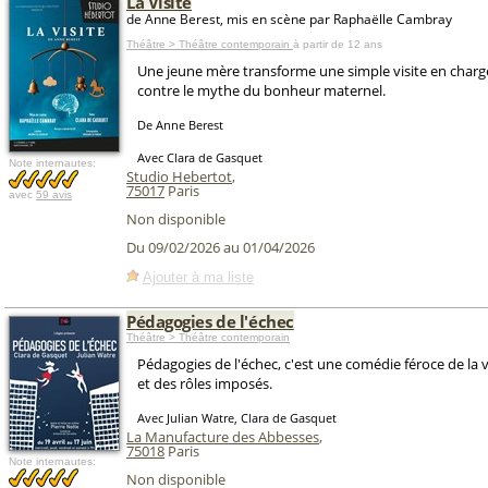
La Visite
de Anne Berest, mis en scène par Raphaëlle Cambray
Théâtre > Théâtre contemporain
à partir de 12 ans
Une jeune mère transforme une simple visite en charg
contre le mythe du bonheur maternel.
De Anne Berest
Avec Clara de Gasquet
Note internautes:
Studio Hebertot
,
75017
Paris
avec
59 avis
Non disponible
Du 09/02/2026 au 01/04/2026
Ajouter à ma liste
Pédagogies de l'échec
Théâtre > Théâtre contemporain
Pédagogies de l'échec, c'est une comédie féroce de la v
et des rôles imposés.
Avec Julian Watre, Clara de Gasquet
La Manufacture des Abbesses
,
75018
Paris
Note internautes:
Non disponible