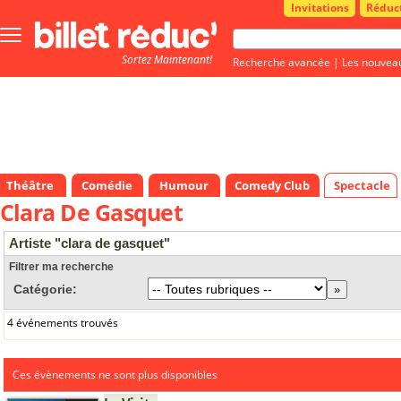
Invitations
Réduc
Bouton
menu
Sortez Maintenant!
principale
Recherche avancée
|
Les nouvea
Théâtre
Comédie
Humour
Comedy Club
Spectacle
Clara De Gasquet
Artiste "clara de gasquet"
Filtrer ma recherche
Catégorie:
4 événements trouvés
Ces évènements ne sont plus disponibles