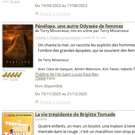
avec
15 avis
Du 19/04/2023 au 17/06/2023
Ajouter à ma liste
Pénélope, une autre Odyssée de femmes
de Terry Misseraoui, mis en scène par Terry Misseraoui
Théâtre > Théâtre contemporain
à partir de 12 ans
On chante la mer, on raconte les exploits des hommes
l'ombre des grandes épopées, qui se souvient des fe
De Terry Misseraoui
Avec Clara de Gasquet, Adrien Malvoisin, Kim Tassel, Isabelle T
Note internautes:
Théâtre de l'Ile Saint-Louis Paul Rey
,
75004
Paris
avec
4 avis
Non disponible
Du 15/11/2025 au 21/12/2025
Ajouter à ma liste
La vie trépidante de Brigitte Tornade
Comédie
Quatre enfants, un mari, un boulot, une maison à tenir
mentale dans le rouge : c'est un marathon non-stop po