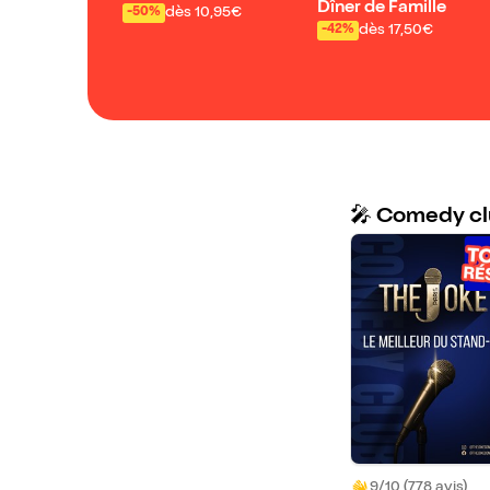
Dîner de Famille
dès 10,95€
-50%
dès 17,50€
-42%
🎤 Comedy c
9/10 (778 avis)