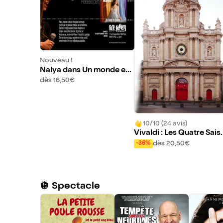
Nouveau !
Nalya dans Un monde en
couleur
dès 16,50€
10/10 (24 avis)
Vivaldi : Les Quatre Sais
ns | Ave Maria et Airs sac
dès 20,50€
-36%
és
🪩 Spectacle