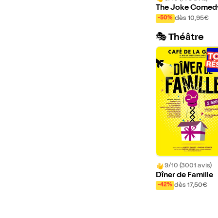
The Joke Comed
Club
dès 10,95€
-50%
🎭 Théâtre
9/10 (3001 avis)
Dîner de Famille
dès 17,50€
-42%