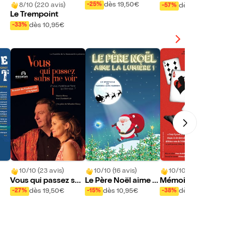
act
Club : Dirty Comedy
Club : Open Mic
dès 19,50€
8/10 (220 avis)
-25%
dès 10,95€
-57%
Le Trempoint
dès 10,95€
-33%
10/10 (23 avis)
10/10 (16 avis)
10/10 (51 avis)
Vous qui passez san
Le Père Noël aime la
Mémoires d'un tri
s me voir
lumière !
eur
dès 19,50€
dès 10,95€
dès 16,50€
-27%
-15%
-38%