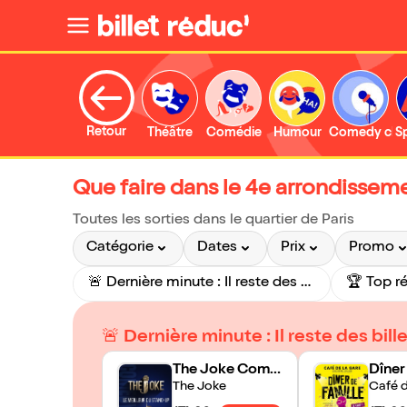
Retour
Théâtre
Comédie
Humour
Comedy clu
S
Que faire dans le 4e arrondissem
Toutes les sorties dans le quartier de Paris
Catégorie
Dates
Prix
Promo
🚨 Dernière minute : Il reste des billets aujourd'hui !
🏆 Top r
🚨 Dernière minute : Il reste des bille
The Joke Come
Dîner
dy Club
The Joke
Café d