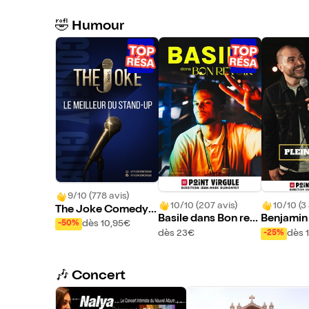
🤣 Humour
9/10 (778 avis)
10/10 (207 avis)
10/10 (3 
The Joke Comedy
Basile dans Bon rev
Benjamin
Club
dès 10,95€
-50%
oir
a dans Pl
dès 23€
dès 
-25%
🎶 Concert