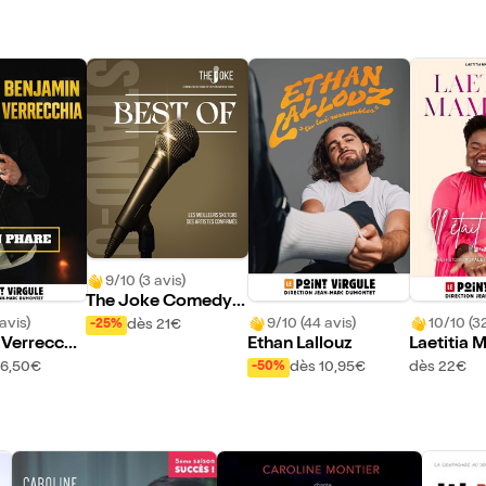
9/10 (3 avis)
The Joke Comedy
Club : Best Of
avis)
9/10 (44 avis)
10/10 (32
dès 21€
-25%
 Verrecchi
Ethan Lallouz
Laetitia
ein phare
16,50€
dès 10,95€
dès 22€
-50%