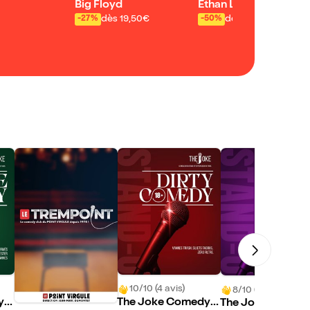
Big Floyd
Ethan Lallouz
dès 19,50€
dès 10,95€
-27%
-50%
10/10 (4 avis)
8/10 (1 avis)
y
The Joke Comedy
The Joke Comed