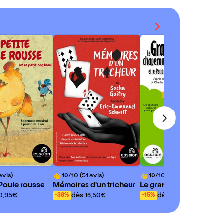
avis)
10/10 (51 avis)
10/10 (302 avis)
 Poule rousse
Mémoires d'un tricheur
Le grand chaperon ro
e et le petit loup
10,95€
dès 16,50€
dès 10,95€
-38%
-15%