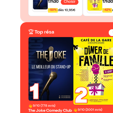
17h30
17h3
Choisir
dès 10,95€
-50%
-42%
🏆 Top résa
1
2
9/10 (778 avis)
9/10 (3001 avis)
The Joke Comedy Club