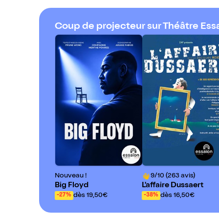
Coup de projecteur sur Théâtre Ess
Nouveau !
9/10 (263 avis)
Big Floyd
L'affaire Dussaert
dès 19,50€
dès 16,50€
-27%
-38%