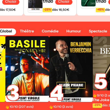
0
17h30
17h30
Choisir
Choisir
dès 17,50€
dès 16,50€
dè
-25%
-45%
Global
Théâtre
Comédie
Humour
Spectacle
5
3
4
9/10 (3 a
The Joke
: Best Of
dès 
-25%
10/10 (207 avis)
10/10 (3 avis)