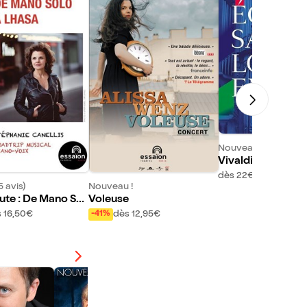
Nouveau !
Vivaldi / Albinoni
aria
dès 22€
5 avis)
Nouveau !
oute : De Mano Sol
Voleuse
sa
 16,50€
dès 12,95€
-41%
8/10 (12 avis)
9/10 (3 a