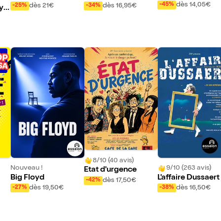
Club : The Joke F
Club : Prime Time
Club : Best Of
dès 14,05€
-45%
dès 16,95€
dès 21€
-34%
-25%
y
ory
8/10 (40 avis)
Nouveau !
9/10 (263 avis)
Etat d'urgence
Big Floyd
L'affaire Dussaert
dès 17,50€
-42%
dès 19,50€
dès 16,50€
-27%
-38%