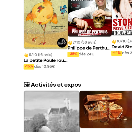
10/10 (3
7/10 (36 avis)
David Sto
Philippe de Perthuis
one passe
dès 
-14%
dans Tempête sous l
dès 24€
-35%
9/10 (16 avis)
es neurones
La petite Poule rous
se
dès 10,95€
-15%
🖼️ Activités et expos