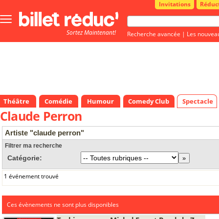
Invitations
Réduc
Bouton
menu
Sortez Maintenant!
principale
Recherche avancée
|
Les nouvea
Théâtre
Comédie
Humour
Comedy Club
Spectacle
Claude Perron
Artiste "claude perron"
Filtrer ma recherche
Catégorie:
1 événement trouvé
Ces évènements ne sont plus disponibles