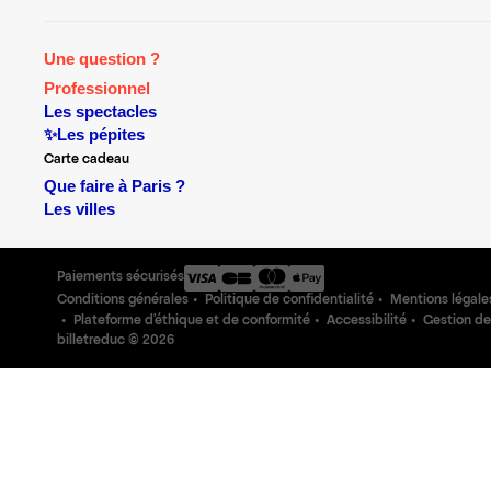
Une question ?
Professionnel
Les spectacles
✨Les pépites
Carte cadeau
Que faire à Paris ?
Les villes
Paiements sécurisés
Conditions générales
Politique de confidentialité
Mentions légale
Plateforme d'éthique et de conformité
Accessibilité
Gestion de
billetreduc ©
2026