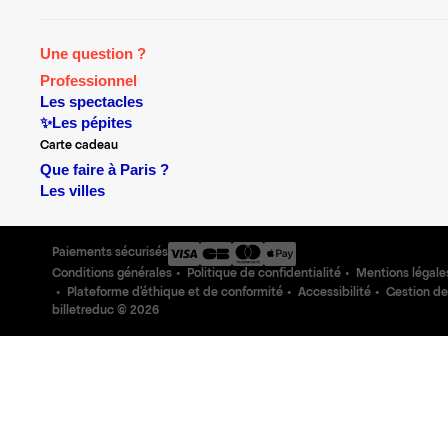
Une question ?
Professionnel
Les spectacles
✨Les pépites
Carte cadeau
Que faire à Paris ?
Les villes
Paiements sécurisés
Conditions générales
Politique de confidentialité
Mentions légale
Plateforme d'éthique et de conformité
Accessibilité
Gestion de
billetreduc ©
2026