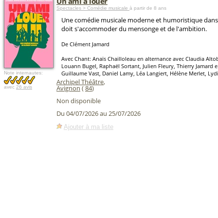
Un ami à louer
Spectacles > Comédie musicale
à partir de 8 ans
Une comédie musicale moderne et humoristique dans l
doit s'accommoder du mensonge et de l'ambition.
De Clément Jamard
Avec Chant: Anaïs Chailloleau en alternance avec Claudia Altobe
Louann Bugel, Raphaël Sortant, Julien Fleury, Thierry Jamard 
Guillaume Vast, Daniel Lamy, Léa Langiert, Hélène Merlet, Ly
Note internautes:
Archipel Théâtre
,
Avignon
(
84
)
avec
26 avis
Non disponible
Du 04/07/2026 au 25/07/2026
Ajouter à ma liste