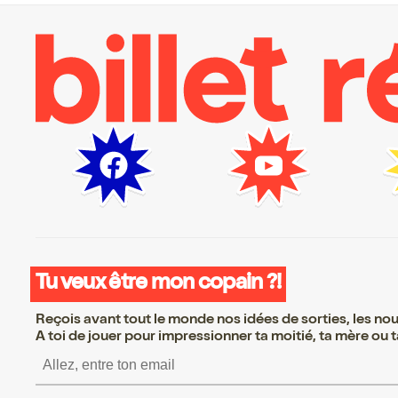
Tu veux être mon copain ?!
Reçois avant tout le monde nos idées de sorties, les nouv
A toi de jouer pour impressionner ta moitié, ta mère ou ta
S’inscrire S’inscrire S