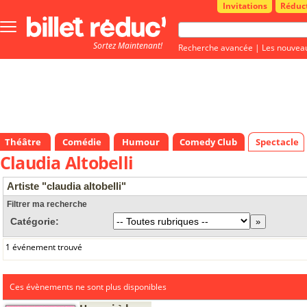
Invitations
Réduc
Bouton
menu
Sortez Maintenant!
principale
Recherche avancée
|
Les nouvea
Théâtre
Comédie
Humour
Comedy Club
Spectacle
Claudia Altobelli
Artiste "claudia altobelli"
Filtrer ma recherche
Catégorie:
1 événement trouvé
Ces évènements ne sont plus disponibles