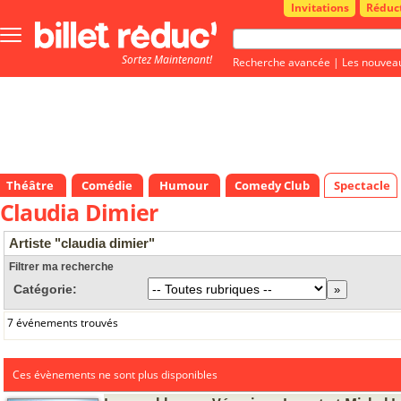
Invitations
Réduc
Bouton
menu
Sortez Maintenant!
principale
Recherche avancée
|
Les nouvea
Théâtre
Comédie
Humour
Comedy Club
Spectacle
Claudia Dimier
Artiste "claudia dimier"
Filtrer ma recherche
Catégorie:
7 événements trouvés
Ces évènements ne sont plus disponibles