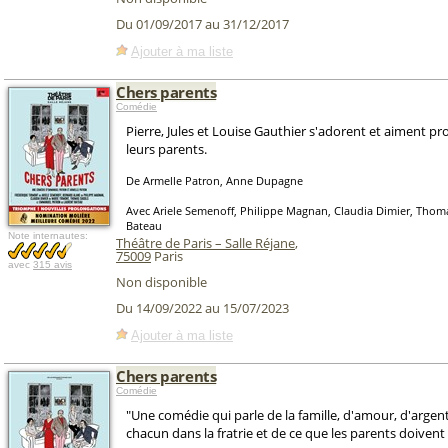
Du 01/09/2017 au 31/12/2017
Ajouter à ma liste
Chers parents
Comédie
Pierre, Jules et Louise Gauthier s'adorent et aiment 
leurs parents.
De Armelle Patron, Anne Dupagne
Avec Ariele Semenoff, Philippe Magnan, Claudia Dimier, Thoma
Bateau
Note internautes:
Théâtre de Paris – Salle Réjane
,
75009
Paris
avec
315 avis
Non disponible
Du 14/09/2022 au 15/07/2023
Ajouter à ma liste
Chers parents
Comédie
"Une comédie qui parle de la famille, d'amour, d'argent
chacun dans la fratrie et de ce que les parents doivent 