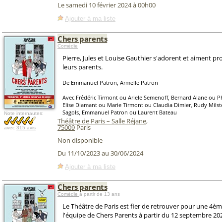
Le samedi 10 février 2024 à 00h00
Ajouter à ma liste
Chers parents
Comédie
Pierre, Jules et Louise Gauthier s'adorent et aiment 
leurs parents.
De Emmanuel Patron, Armelle Patron
Avec Frédéric Tirmont ou Ariele Semenoff, Bernard Alane ou 
Elise Diamant ou Marie Tirmont ou Claudia Dimier, Rudy Mils
Sagols, Emmanuel Patron ou Laurent Bateau
Note internautes:
Théâtre de Paris – Salle Réjane
,
75009
Paris
avec
315 avis
Non disponible
Du 11/10/2023 au 30/06/2024
Ajouter à ma liste
Chers parents
Comédie
à partir de 13 ans
Le Théâtre de Paris est fier de retrouver pour une 4èm
l'équipe de Chers Parents à partir du 12 septembre 20