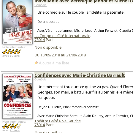
Inavouable avec Véronique Jannot et Michel 
Comédie
Une comédie sur le couple, la fidélité, la paternité.
De eric assous
Avec Véronique Jannot, Michel Leeb, Arthur Fenwick, Claudia 
La Coupole - Cité Internationale
,
75014
Paris
Non disponible
Note internautes:
Du 13/09/2018 au 21/09/2018
avec
19 avis
Ajouter à ma liste
Confidences avec Marie-Christine Barrault
Comédie
Une mère sent toujours ce qui ne va pas. Quand Flor
Georges, son mari, a battu leur fils au tennis, elle mèn
l'enquête.
De Joe Di Pietro, Eric-Emmanuel Schmitt
Avec Marie Christine Barrault, Alain Doutey, Arthur Fenwick, C
Théâtre Gaîté Rive Gauche
,
Note internautes:
75014
Paris
avec
75 avis
Non disponible