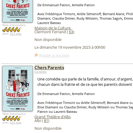
De Emmanuel Patron, Armelle Patron
Avec Frédérique Tirmont, Arièle Sémenoff, Bernard Alane, Phil
Diamant, Claudia Dimier, Rudy Milstein, Thomas Sagols, Emm
Laurent Bateau
Note internautes:
Maison de la Culture
,
Clermont Ferrand (
63
)
avec
315 avis
Non disponible
Le dimanche 19 novembre 2023 à 00h00
Ajouter à ma liste
Chers Parents
Comédie
Une comédie qui parle de la famille, d'amour, d'argent,
chacun dans la fratrie et de ce que les parents doivent 
De Emmanuel Patron, Armelle Patron
Avec Frédérique Tirmont ou Arièle Sémenoff, Bernard Alane o
Elise Diamant ou Claudia Dimier, Rudy Milstein ou Thomas S
Patron ou Laurent Bateau
Note internautes:
Grand Théâtre d’Albi
,
Albi (
81
)
avec
315 avis
Non disponible