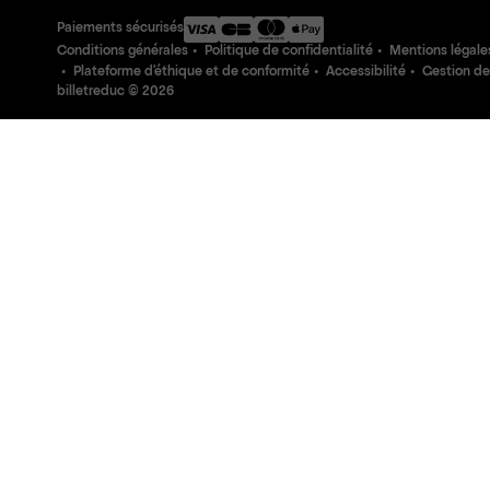
Paiements sécurisés
Conditions générales
Politique de confidentialité
Mentions légale
Plateforme d'éthique et de conformité
Accessibilité
Gestion de
billetreduc ©
2026