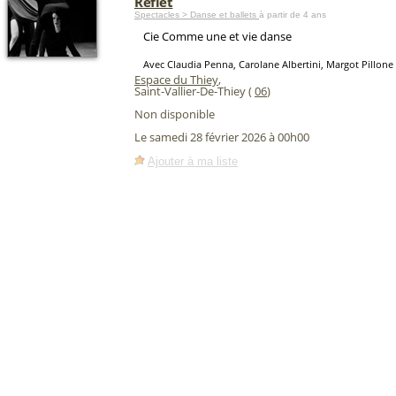
Reflet
Spectacles > Danse et ballets
à partir de 4 ans
Cie Comme une et vie danse
Avec Claudia Penna, Carolane Albertini, Margot Pillone
Espace du Thiey
,
Saint-Vallier-De-Thiey (
06
)
Non disponible
Le samedi 28 février 2026 à 00h00
Ajouter à ma liste