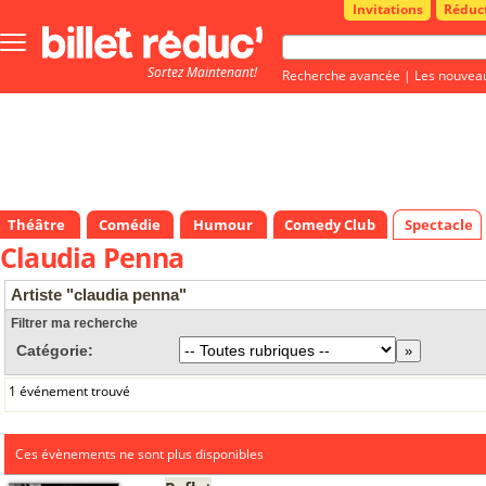
Invitations
Réduc
Bouton
menu
Sortez Maintenant!
principale
Recherche avancée
|
Les nouvea
Théâtre
Comédie
Humour
Comedy Club
Spectacle
Claudia Penna
Artiste "claudia penna"
Filtrer ma recherche
Catégorie:
1 événement trouvé
Ces évènements ne sont plus disponibles