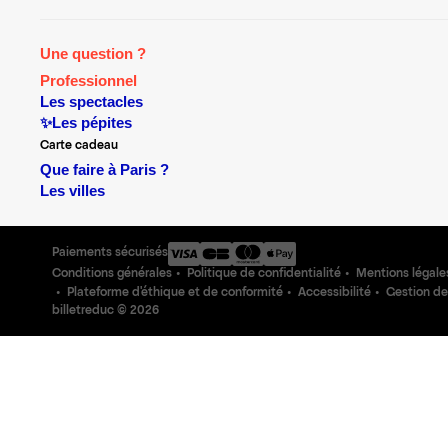
Une question ?
Professionnel
Les spectacles
✨Les pépites
Carte cadeau
Que faire à Paris ?
Les villes
Paiements sécurisés
Conditions générales
Politique de confidentialité
Mentions légale
Plateforme d'éthique et de conformité
Accessibilité
Gestion de
billetreduc ©
2026