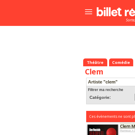
Bouton
menu
Sorte
principale
Théâtre
Comédie
Clem
Artiste "clem"
Filtrer ma recherche
Catégorie:
Ces évènements ne sont pl
Clem M
Humour > 