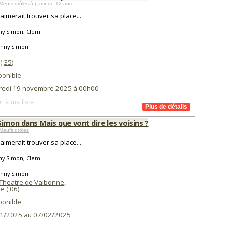
Meufs drôles
à partir de 12 ans
aimerait trouver sa place...
ny Simon, Clem
anny Simon
(
35
)
ponible
redi 19 novembre 2025 à 00h00
r à ma liste
imon dans Mais que vont dire les voisins ?
Meufs drôles
aimerait trouver sa place...
ny Simon, Clem
anny Simon
t Theatre de Valbonne
,
e (
06
)
ponible
1/2025 au 07/02/2025