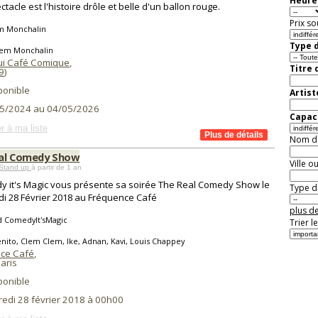
Heure 
ctacle est l'histoire drôle et belle d'un ballon rouge.
Prix so
m Monchalin
Type d
lem Monchalin
ui Café Comique
,
Titre 
9
)
ponible
Artist
5/2024 au 04/05/2026
Capaci
r à ma liste
Nom de 
al Comedy Show
Ville o
Stand up
à partir de 1 an
 it's Magic vous présente sa soirée The Real Comedy Show le
Type de
i 28 Février 2018 au Fréquence Café
plus de
d ComedyIt'sMagic
Trier l
nito, Clem Clem, Ike, Adnan, Kavi, Louis Chappey
ce Café
,
aris
ponible
redi 28 février 2018 à 00h00