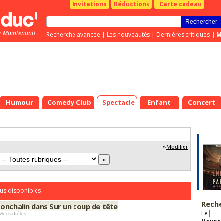
Invitations
Réductions
Carte cadeau
z Maintenant!
Recherche avancée
|
Les nouveautés
|
Dernières critiques
|
M
Humour
Comedy Club
Spectacle
Enfant
Concert
»
Modifier
us disponibles
Rech
onchalin dans Sur un coup de tête
Le
Mecs drôles