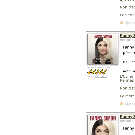
Non dis
Le vend
Ajoute
Fanny S
Humour > 
Fanny 
père r
De Cle
Note internautes:
Avec F
L'Uzine
,
avec
213 avis
Rennes 
Non dis
Le merc
Ajoute
Fanny S
Humour > 
Fanny 