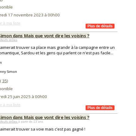
ponible
redi 17 novembre 2023 à 00h00
r à ma liste
imon dans Mais que vont dire les voisins ?
Meufs drôles
aimerait trouver sa place mais grandir à la campagne entre un
omantique, Sardou et les gens qui parlent ce n'est pas facile...
m
anny Simon
(
35
)
ponible
redi 25 juin 2025 à 00h00
r à ma liste
imon dans Mais que vont dire les voisins ?
Meufs drôles
à partir de 13 ans
aimerait trouver sa voie mais c'est pas gagné !