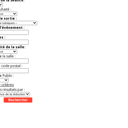
de la Séance:
uhaité :
e sortie :
d'événement :
es :
té de la salle:
la salle :
u code postal :
 Public :
 critères
es résultats par :