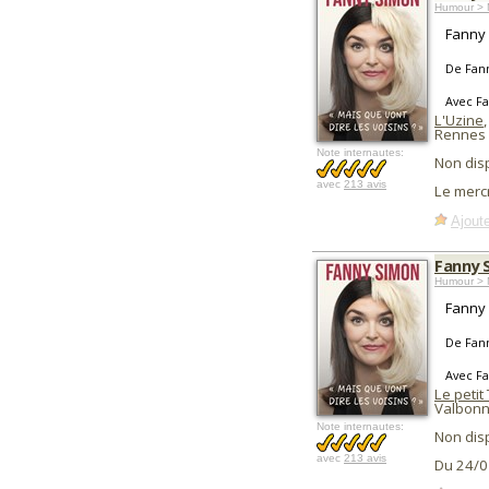
Humour > 
Fanny 
De Fan
Avec F
L'Uzine
,
Rennes 
Note internautes:
Non dis
avec
213 avis
Le merc
Ajoute
Fanny S
Humour > 
Fanny 
De Fan
Avec F
Le peti
Valbonn
Note internautes:
Non dis
avec
213 avis
Du 24/0