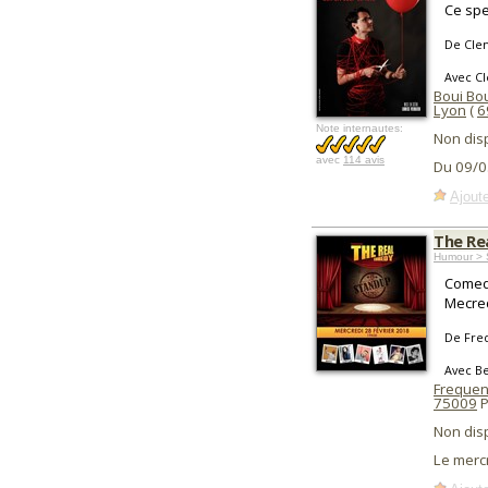
Ce spe
De Cle
Avec C
Boui Bo
Lyon
(
6
Note internautes:
Non dis
avec
114 avis
Du 09/0
Ajoute
The Re
Humour > 
Comedy
Mecred
De Fre
Avec Be
Frequen
75009
P
Non dis
Le merc