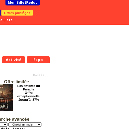
Mon BilletReduc
Offres privilèges
a Liste
Activité
Expo
Offre limitée
Les enfants du
Paradis
Offre
exceptionnelle.
Jusqu'à -37%
erche avancée
Grosse ambiance
Offre
exceptionnelle.
Jusqu'à -54%