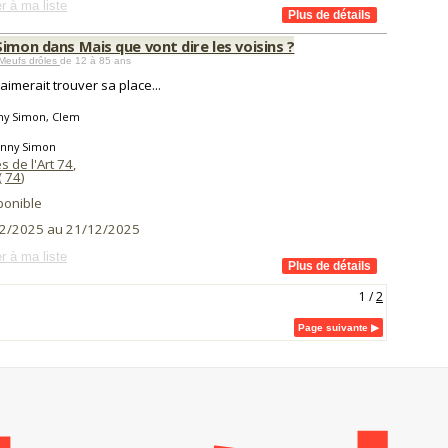
r à ma liste
imon dans Mais que vont dire les voisins ?
Meufs drôles
de 12 à 85 ans
aimerait trouver sa place...
ny Simon, Clem
anny Simon
s de l'Art 74
,
(
74
)
ponible
2/2025 au 21/12/2025
r à ma liste
1
/
2