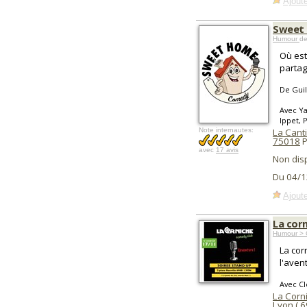
Ajoute
Sweet
Humour
de
Où est
partag
De Gui
Avec Ya
Ippet, 
Note internautes:
La Cant
75018
P
avec
17 avis
Non dis
Du 04/1
Ajoute
La cor
Humour > 
La cor
l'aven
Avec Cl
La Corn
Lyon
(
6