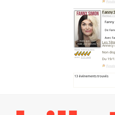
Ajoute
Fanny S
Humour > 
Fanny 
De Fan
Avec F
Les Tête
Annecy 
Note internautes:
Non dis
avec
213 avis
Du 19/1
Ajoute
13 événements trouvés