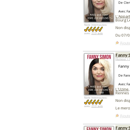
De Cle
Avec F
L'Appart
Bourg L
Note internautes:
Non dis
avec
213 avis
Du 07/0
Ajoute
Fanny S
Humour > 
Fanny 
De Fan
Avec F
L'Uzine
,
Rennes 
Note internautes:
Non dis
avec
213 avis
Le merc
Ajoute
Fanny S