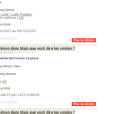
m
anny Simon
 Café - Café Théâtre
,
ès Valence (
26
)
ponible
2/2022 au 09/10/2025
r à ma liste
imon dans Mais que vont dire les voisins ?
Meufs drôles
à partir de 12 ans
aimerait trouver sa place
ny Simon, Clem
anny Simnon
(
35
)
ponible
redi 25 juin 2025 à 00h00
r à ma liste
imon dans Mais que vont dire les voisins ?