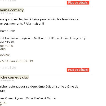
r à ma liste
 home comedy
 7 à 77 ans
-ce qu'on est le plus à l'aise pour avoir des fous rires et
er ces moments ? A la maison!!!
llaume Dollé
zid Assoumani, BlagAdam, Guillaume Dollé, Ike, Clem Clem, Jeremy
Paul Mirabel
ine du 18
,
aris
ponible
2/2018 au 28/05/2019
r à ma liste
niche comedy club
Comedy club
niche revient pour sa deuxième édition sur le thème de
ture
em, Clement, Jakob, Mado, Fanfan et Marine
iche
,
9
)