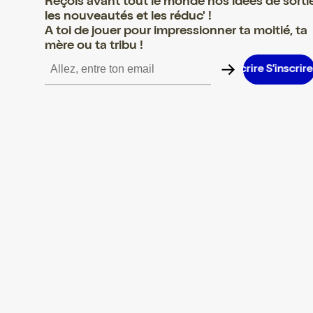
Reçois avant tout le monde nos idées de sorti
les nouveautés et les réduc' !
A toi de jouer pour impressionner ta moitié, ta
mère ou ta tribu !
’inscrire S’inscrire S’inscrire S’inscrire S’inscrire S’inscrire S’ins