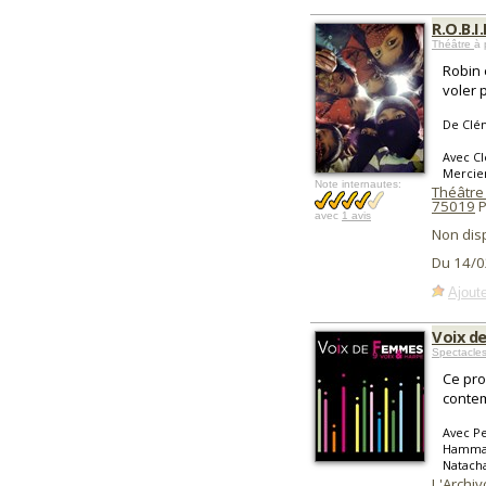
R.O.B.I
Théâtre
à 
Robin 
voler 
De Clé
Avec C
Mercier
Note internautes:
Théâtre 
75019
P
avec
1 avis
Non dis
Du 14/0
Ajoute
Voix d
Spectacles
Ce pro
contem
Avec Pe
Hammad
Natacha
L'Archiv