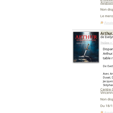
Avignon
Non dis
Le mercr
Ajoute
Arthur,
de Evely
Théâtre > 
Dispar
Arthur
table 
De Eve
Avec A
Duval, 
Jacques
Stéphan
Centre 
Vincenn
Non dis
Du 18/1
Ajoute