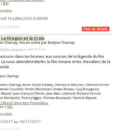
(
84
)
ponible
edi 16 juillet 2025 à 00h00
r à ma liste
 Le Dragon et la Croix
ne Charnay, mis en scène par Evelyne Charnay
Théâtre classique
à partir de 5 ans
aissons dans les brumes aux sources de la légende du Roi
. Là nous attendent Merlin, la fée Viviane et les chevaliers de la
ronde.
lyne Charnay
mélie Charnay, Anne Cécile Delaby, Clémence Mercier, Clément Eoche
Daniel Counillet, Dmitri Michelsen, Erwan Bineau, Guy Bourgeois,
 Nasset, Jean François Thiriot, Jean Marc Leblond, Richard Ferriot,
e Montpetit, Thierry Egger, Thomas Bousquet, Yannick Bayona
Culturel Georges Pompidou
,
es (
94
)
ponible
1/2017 au 19/11/2017
r à ma liste