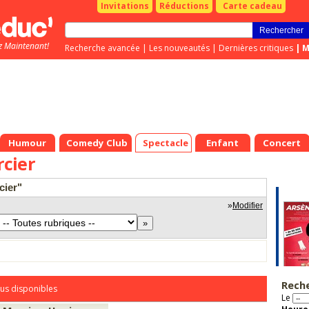
Invitations
Réductions
Carte cadeau
z Maintenant!
Recherche avancée
|
Les nouveautés
|
Dernières critiques
|
M
Humour
Comedy Club
Spectacle
Enfant
Concert
cier
cier"
»
Modifier
Rech
us disponibles
Le