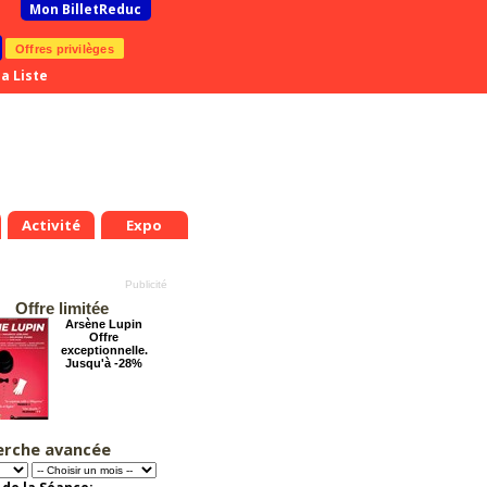
Mon BilletReduc
Offres privilèges
a Liste
Activité
Expo
Offre limitée
Arsène Lupin
Offre
exceptionnelle.
Jusqu'à -28%
erche avancée
Chéri on se dit tout
!
Offre
exceptionnelle.