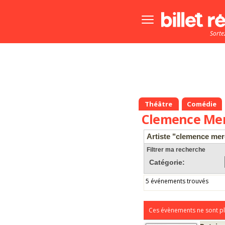
Bouton
menu
Sorte
principale
Théâtre
Comédie
Clemence Mer
Artiste "clemence mer
Filtrer ma recherche
Catégorie:
5 événements trouvés
Ces évènements ne sont pl