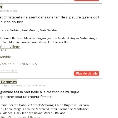
.N.
partir de 8 ans
et Christabelle naissent dans une famille si pauvre qu'elle doit
pour se nourrir.
mence Barbier, Paul Moulin, Maïa Sandoz
lémence Barbier, Maxime Coggio, Jeanne Godard, Anysia Mabe, Angie
, Paul Moulin, Soulaymane Rkiba, Aurélie Vérillon
Paris-Villette
,
aris
ponible
2/2025 au 02/03/2025
r à ma liste
e Femmes
 > Spectacle musical
à partir de 6 ans
gramme fait la part belle à la création de musique
poraine pour un choeur féminin.
rrine Perrot, Isabelle Cazorla-Schwing, Chloé Dujardin, Barbara
i, Annie Mégé, Caroline Mercier-Ciotoli, Clémence Montagne,
 Palance, Lise-Eléonore Ravot, Marilou Rolland
olte - Chapelle du Miracle
,