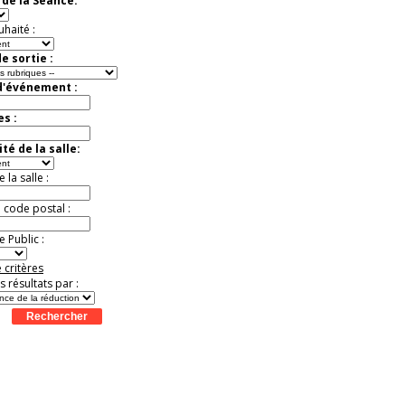
de la Séance:
Jusqu'à -57%
uhaité :
e sortie :
d'événement :
es :
té de la salle:
la salle :
u code postal :
 Public :
 critères
es résultats par :