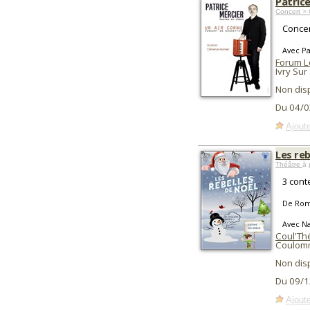
Patrice
Concert >
Concer
Avec P
Forum L
Ivry Sur
Non dis
Du 04/0
Ajoute
Les reb
Théâtre
à 
3 cont
De Rom
Avec N
Coul'Th
Coulomm
Non dis
Du 09/1
Ajoute