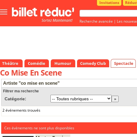
Invitations
Réduc
Bouton
menu
Sortez Maintenant!
principale
Recherche avancée
|
Les nouvea
Théâtre
Comédie
Humour
Comedy Club
Spectacle
Co Mise En Scene
Artiste "co mise en scene"
Filtrer ma recherche
Catégorie:
2 événements trouvés
Ces évènements ne sont plus disponibles