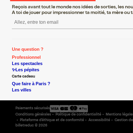
Reçois avant tout le monde nos idées de sorties, les nouv
A toi de jouer pour impressionner ta moitié, ta mère ou ta
S’inscrire S’inscrire S’in
Une question ?
Professionnel
Les spectacles
✨Les pépites
Carte cadeau
Que faire à Paris ?
Les villes
Paiements sécurisés
Conditions générales
Politique de confidentialité
Mentions légale
Plateforme d'éthique et de conformité
Accessibilité
Gestion de
billetreduc ©
2026