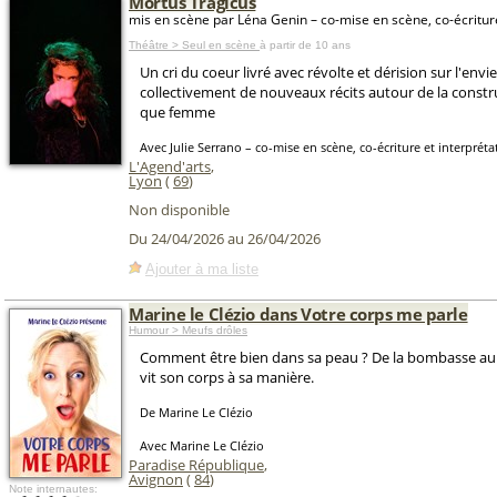
Mortus Tragicus
mis en scène par Léna Genin – co-mise en scène, co-écritur
Théâtre > Seul en scène
à partir de 10 ans
Un cri du coeur livré avec révolte et dérision sur l'envi
collectivement de nouveaux récits autour de la constr
que femme
Avec Julie Serrano – co-mise en scène, co-écriture et interpréta
L'Agend'arts
,
Lyon
(
69
)
Non disponible
Du 24/04/2026 au 26/04/2026
Ajouter à ma liste
Marine le Clézio dans Votre corps me parle
Humour > Meufs drôles
Comment être bien dans sa peau ? De la bombasse au 
vit son corps à sa manière.
De Marine Le Clézio
Avec Marine Le Clézio
Paradise République
,
Avignon
(
84
)
Note internautes: