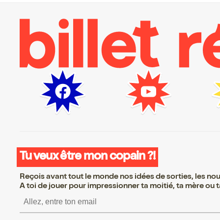
Tu veux être mon copain ?!
Reçois avant tout le monde nos idées de sorties, les nouv
A toi de jouer pour impressionner ta moitié, ta mère ou ta
S’inscrire S’inscrire S