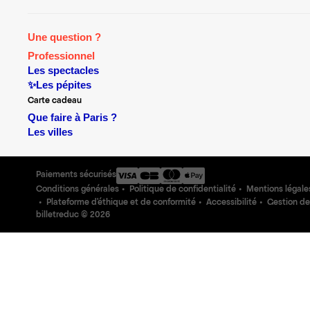
Une question ?
Professionnel
Les spectacles
✨Les pépites
Carte cadeau
Que faire à Paris ?
Les villes
Paiements sécurisés
Conditions générales
Politique de confidentialité
Mentions légale
Plateforme d'éthique et de conformité
Accessibilité
Gestion de
billetreduc ©
2026