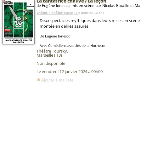
La cantatrice chauve / La leçon
de Eugène Ionesco, mis en scène par Nicolas Bataille et Ma
Théâtre > Théâtre classique
à partir de 12 ans
Deux spectacles mythiques dans leurs mises en scène d'
montée en délires assurés.
De Eugène Ionesco
Avec Comédiens associés de la Huchette
Théâtre Toursky
,
Marseille
(
13
)
Non disponible
Le vendredi 12 janvier 2024 à 00h00
Ajouter à ma liste