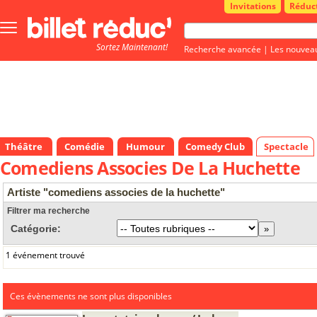
Invitations
Réduc
Bouton
menu
Sortez Maintenant!
principale
Recherche avancée
|
Les nouvea
Théâtre
Comédie
Humour
Comedy Club
Spectacle
Comediens Associes De La Huchette
Artiste "comediens associes de la huchette"
Filtrer ma recherche
Catégorie:
1 événement trouvé
Ces évènements ne sont plus disponibles