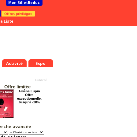
Mon BilletReduc
Offres privilèges
a Liste
Activité
Expo
Offre limitée
Arsène Lupin
Offre
exceptionnelle.
Jusqu'à -28%
erche avancée
Pourquoi les
femmes aiment les
connards ?
Offre