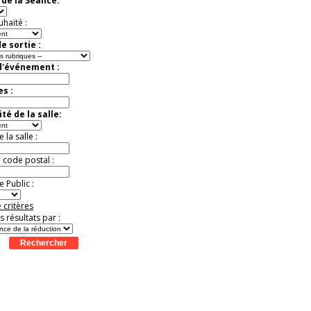
de la Séance:
exceptionnelle.
Jusqu'à -56%
uhaité :
e sortie :
d'événement :
es :
té de la salle:
la salle :
u code postal :
 Public :
 critères
es résultats par :