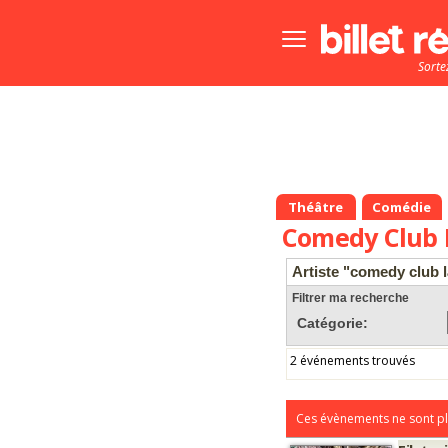
Bouton
menu
Sorte
principale
Théâtre
Comédie
Comedy Club L
Artiste "comedy club la
Filtrer ma recherche
Catégorie:
2 événements trouvés
Ces évènements ne sont pl