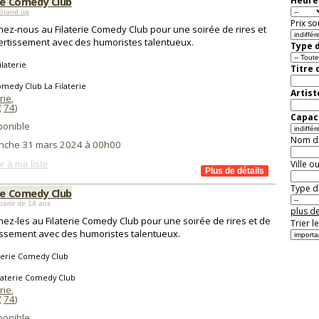
rie Comedy Club
Heure 
Stand up
Prix so
nez-nous au Filaterie Comedy Club pour une soirée de rires et
ertissement avec des humoristes talentueux.
Type d
ilaterie
Titre 
medy Club La Filaterie
Artist
rie
,
(
74
)
Capaci
ponible
Nom de 
nche 31 mars 2024 à 00h00
Ville o
r à ma liste
Type de
rie Comedy Club
partir de 14 ans
plus de
nez-les au Filaterie Comedy Club pour une soirée de rires et de
Trier l
issement avec des humoristes talentueux.
terie Comedy Club
laterie Comedy Club
rie
,
(
74
)
ponible