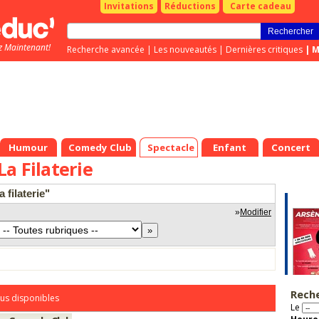
Invitations
Réductions
Carte cadeau
z Maintenant!
Recherche avancée
|
Les nouveautés
|
Dernières critiques
|
M
Humour
Comedy Club
Spectacle
Enfant
Concert
a Filaterie
 filaterie"
»
Modifier
Rech
us disponibles
Le