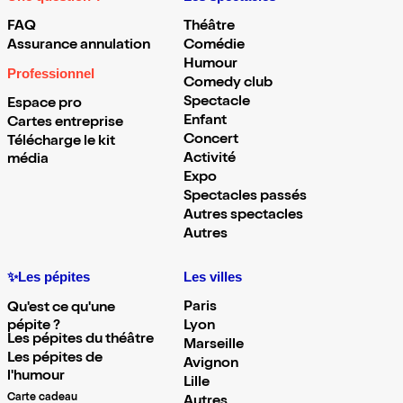
FAQ
Théâtre
Assurance annulation
Comédie
Humour
Professionnel
Comedy club
Spectacle
Espace pro
Enfant
Cartes entreprise
Concert
Télécharge le kit
Activité
média
Expo
Spectacles passés
Autres spectacles
Autres
✨Les pépites
Les villes
Paris
Qu'est ce qu'une
pépite ?
Lyon
Les pépites du théâtre
Marseille
Les pépites de
Avignon
l'humour
Lille
Carte cadeau
Autres