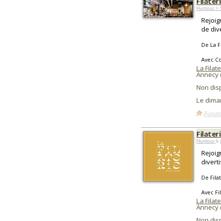
Filate
Humour > 
Rejoig
de div
De La F
Avec Co
La Filate
Annecy 
Non dis
Le dima
Ajoute
Filate
Humour
à 
Rejoig
divert
De Fila
Avec Fi
La Filate
Annecy 
Non dis