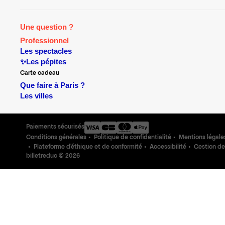
Une question ?
Professionnel
Les spectacles
✨Les pépites
Carte cadeau
Que faire à Paris ?
Les villes
Paiements sécurisés
Conditions générales
Politique de confidentialité
Mentions légale
Plateforme d'éthique et de conformité
Accessibilité
Gestion de
billetreduc ©
2026