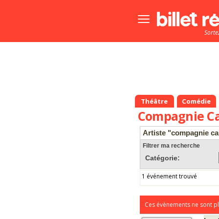
Bouton
menu
Sorte
principale
Théâtre
Comédie
Compagnie Car
Artiste "compagnie car
Filtrer ma recherche
Catégorie:
1 événement trouvé
Ces évènements ne sont pl