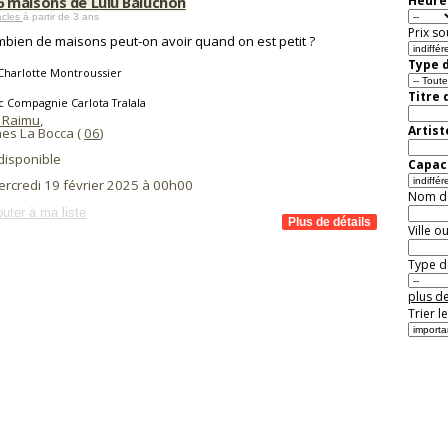
6 maisons de Lulu Baluchon
Heure 
acles
à partir de 3 ans
Prix so
bien de maisons peut-on avoir quand on est petit ?
Type d
Charlotte Montroussier
Titre 
c Compagnie Carlota Tralala
e Raimu
,
Artist
es La Bocca (
06
)
disponible
Capaci
ercredi 19 février 2025 à 00h00
Nom de 
outer à ma liste
Ville o
Type de
plus de
Trier l