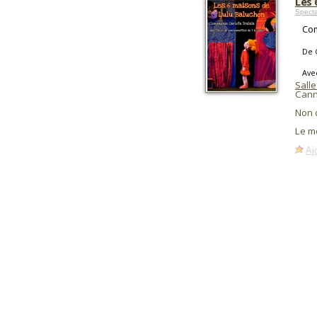
Les 
Spect
Com
De 
Ave
Sall
Cann
Non 
Le m
Aj