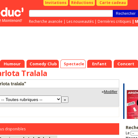
Invitations
Réductions
Carte cadeau
z Maintenant!
Recherche avancée
|
Les nouveautés
|
Dernières critiques
|
M
Humour
Comedy Club
Spectacle
Enfant
Concert
lota Tralala
lota tralala"
»
Modifier
Rech
us disponibles
Le