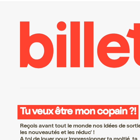
Tu veux être mon copain ?!
Reçois avant tout le monde nos idées de sorti
les nouveautés et les réduc' !
A toi de jouer pour impressionner ta moitié, ta