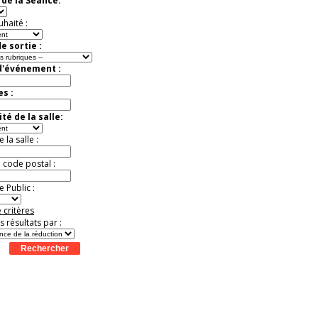
de la Séance:
Jusqu'à -33%
uhaité :
e sortie :
d'événement :
es :
té de la salle:
la salle :
u code postal :
 Public :
 critères
es résultats par :