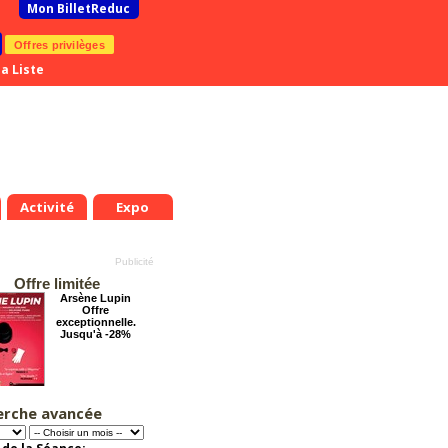
Mon BilletReduc
Offres privilèges
a Liste
Activité
Expo
Offre limitée
Arsène Lupin
Offre
exceptionnelle.
Jusqu'à -28%
erche avancée
Cendrillon, la
véritable histoire
Offre
exceptionnelle.