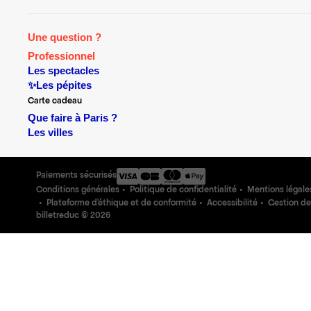
Une question ?
Professionnel
Les spectacles
✨Les pépites
Carte cadeau
Que faire à Paris ?
Les villes
Paiements sécurisés
Conditions générales
Politique de confidentialité
Mentions légale
Plateforme d'éthique et de conformité
Accessibilité
Gestion de
billetreduc ©
2026