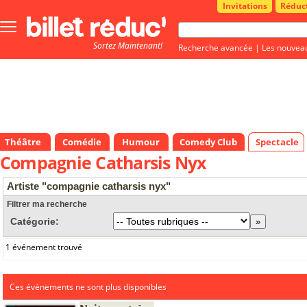
Invitations
Réduc
Bouton
menu
Sortez Maintenant!
principale
Recherche avancée
|
Les nouvea
Théâtre
Comédie
Humour
Comedy Club
Spectacle
Compagnie Catharsis Nyx
Artiste "compagnie catharsis nyx"
Filtrer ma recherche
Catégorie:
1 événement trouvé
Ces évènements ne sont plus disponibles