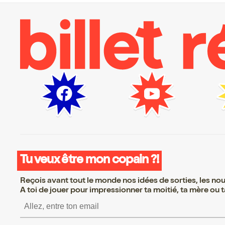
Tu veux être mon copain ?!
Reçois avant tout le monde nos idées de sorties, les nouv
A toi de jouer pour impressionner ta moitié, ta mère ou ta
S’inscrire S’inscrire S’