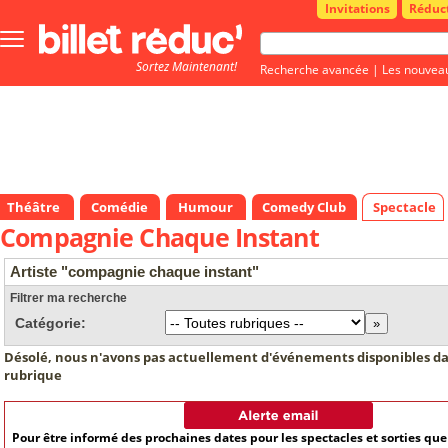
Invitations
Réduc
Bouton
menu
Sortez Maintenant!
principale
Recherche avancée
|
Les nouvea
Théâtre
Comédie
Humour
Comedy Club
Spectacle
Compagnie Chaque Instant
Artiste "compagnie chaque instant"
Filtrer ma recherche
Catégorie:
Désolé, nous n'avons pas actuellement d'événements disponibles da
rubrique
Pour être informé des prochaines dates pour les spectacles et sorties qu