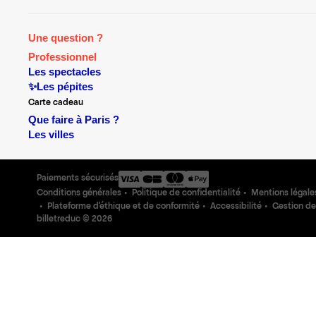
Une question ?
Professionnel
Les spectacles
✨Les pépites
Carte cadeau
Que faire à Paris ?
Les villes
Paiements sécurisés
Conditions générales
Politique de confidentialité
Mentions légale
Plateforme d'éthique et de conformité
Accessibilité
Gestion de
billetreduc ©
2026