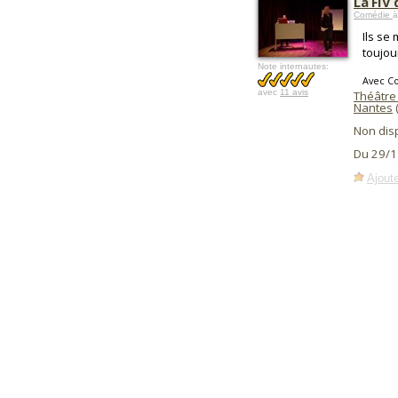
La FIV 
Comédie
à
Ils se
toujou
Note internautes:
Avec C
avec
11 avis
Théâtre
Nantes
Non dis
Du 29/1
Ajoute