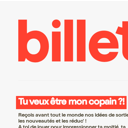
Tu veux être mon copain ?!
Reçois avant tout le monde nos idées de sorti
les nouveautés et les réduc' !
A toi de jouer pour impressionner ta moitié, ta