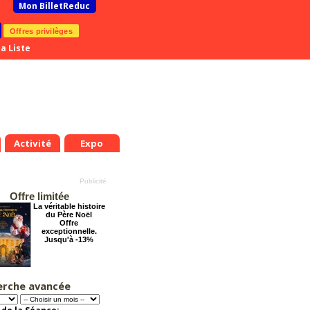
Mon BilletReduc
Offres privilèges
a Liste
Activité
Expo
Offre limitée
La véritable histoire
du Père Noël
Offre
exceptionnelle.
Jusqu'à -13%
erche avancée
Éternelle Notre-
Dame : Une
expédition
immersive en réalité