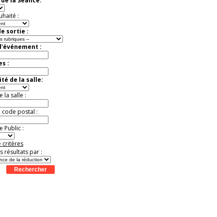
de la Séance:
virtuelle à la Cité de
l'Histoire
uhaité :
Expérience unique !
Offre
promotionnelle.
e sortie :
Jusqu'à -35%
d'événement :
es :
té de la salle:
la salle :
u code postal :
 Public :
 critères
es résultats par :