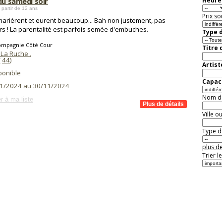
du samedi soir
Heure 
 partir de 12 ans
Prix so
 marièrent et eurent beaucoup... Bah non justement, pas
rs ! La parentalité est parfois semée d'embuches.
Type d
ompagnie Côté Cour
Titre 
 La Ruche
,
(
44
)
Artist
ponible
Capaci
1/2024 au 30/11/2024
Nom de 
r à ma liste
Ville o
Type de
plus de
Trier l