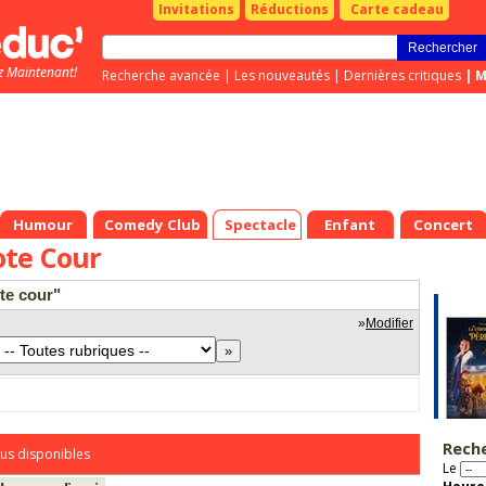
Invitations
Réductions
Carte cadeau
z Maintenant!
Recherche avancée
|
Les nouveautés
|
Dernières critiques
|
M
Humour
Comedy Club
Spectacle
Enfant
Concert
te Cour
te cour"
»
Modifier
Rech
us disponibles
Le