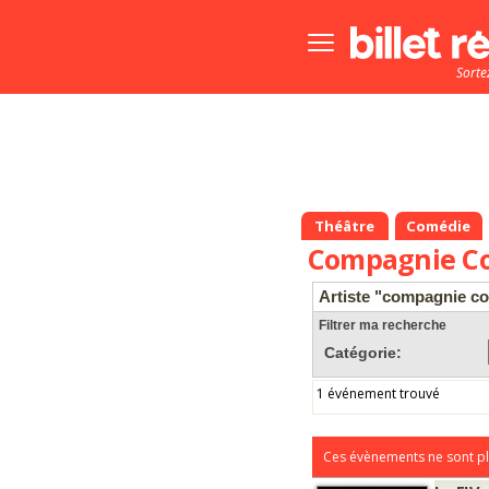
Bouton
menu
Sorte
principale
Théâtre
Comédie
Compagnie Co
Artiste "compagnie co
Filtrer ma recherche
Catégorie:
1 événement trouvé
Ces évènements ne sont pl