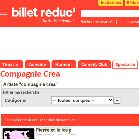
Invitations
Réduc
Bouton
menu
Sortez Maintenant!
principale
Recherche avancée
|
Les nouvea
Théâtre
Comédie
Humour
Comedy Club
Spectacle
Compagnie Crea
Artiste "compagnie crea"
Filtrer ma recherche
Catégorie:
Ces évènements ne sont plus disponibles
Pierre et le loup
Spectacles
à partir de 3 ans