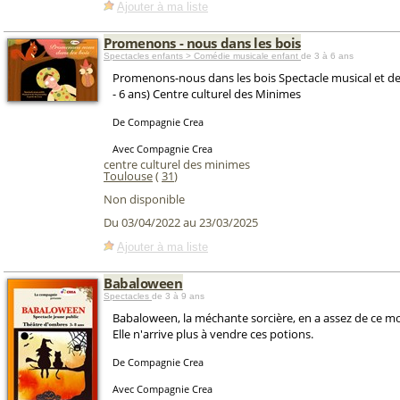
Ajouter à ma liste
Promenons - nous dans les bois
Spectacles enfants > Comédie musicale enfant
de 3 à 6 ans
Promenons-nous dans les bois Spectacle musical et d
- 6 ans) Centre culturel des Minimes
De Compagnie Crea
Avec Compagnie Crea
centre culturel des minimes
Toulouse
(
31
)
Non disponible
Du 03/04/2022 au 23/03/2025
Ajouter à ma liste
Babaloween
Spectacles
de 3 à 9 ans
Babaloween, la méchante sorcière, en a assez de ce 
Elle n'arrive plus à vendre ces potions.
De Compagnie Crea
Avec Compagnie Crea