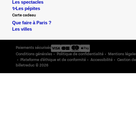
Les spectacles
✨Les pépites
Carte cadeau
Que faire à Paris ?
Les villes
Paiements sécurisés
Conditions générales
Politique de confidentialité
Mentions légale
Plateforme d'éthique et de conformité
Accessibilité
Gestion de
billetreduc ©
2026