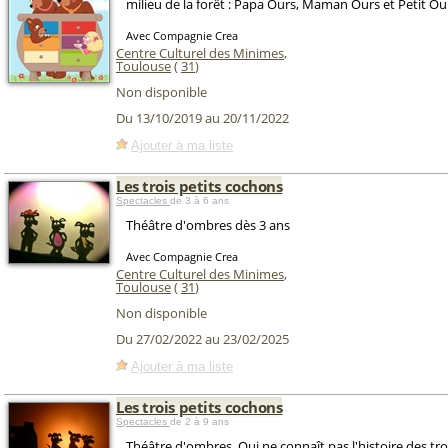
milieu de la forêt : Papa Ours, Maman Ours et Petit Ou
Avec Compagnie Crea
Centre Culturel des Minimes
,
Toulouse
(
31
)
Non disponible
Du 13/10/2019 au 20/11/2022
Ajouter à ma liste
Les trois petits cochons
Spectacles
de 3 à 6 ans
Théâtre d'ombres dès 3 ans
Avec Compagnie Crea
Centre Culturel des Minimes
,
Toulouse
(
31
)
Non disponible
Du 27/02/2022 au 23/02/2025
Ajouter à ma liste
Les trois petits cochons
Spectacles
de 2 à 9 ans
Théâtre d'ombres. Qui ne connaît pas l'histoire des tro