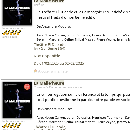
La Malle'heure
Théâtre
Le Théâtre El Duende et la Compagnie Les Entiché·e·s 
Festival Traits d'union 8ème édition
De Alexandre Mociulschi
Note internautes:
Avec Neven Carron, Loren Durassier, Henriette Fourmond--Sur
avec
6 avis
Séverin Marchant, Celine Thibal Maziat, Pierre Veyne, Jeremy 
Théâtre El Duende
,
Ivry Sur Seine (
94
)
Non disponible
Du 01/02/2025 au 02/02/2025
Ajouter à ma liste
La Malle'heure
Comédie > Comédie contemporaine
Une interrogation sur la différence et le temps qui pass
tout public questionne la parole, notre parole en socié
De Alexandre Mociulschi
Avec Neven Carron, Loren Durassier, Henriette Fourmond--Sur
Note internautes:
Séverin Marchant, Celine Thibal Maziat, Pierre Veyne, Jeremy 
Théâtre El Duende
,
avec
6 avis