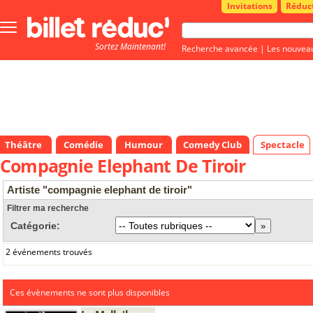
Invitations
Réduc
Bouton
menu
Sortez Maintenant!
principale
Recherche avancée
|
Les nouvea
Théâtre
Comédie
Humour
Comedy Club
Spectacle
Compagnie Elephant De Tiroir
Artiste "compagnie elephant de tiroir"
Filtrer ma recherche
Catégorie:
2 événements trouvés
Ces évènements ne sont plus disponibles