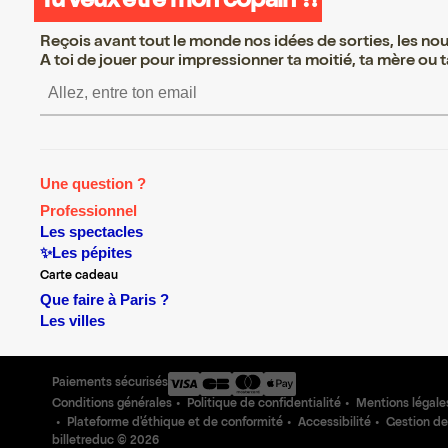
Tu veux être mon copain ?!
Reçois avant tout le monde nos idées de sorties, les nouv
A toi de jouer pour impressionner ta moitié, ta mère ou ta
S’inscrire S’inscrire S’in
Une question ?
Professionnel
Les spectacles
✨Les pépites
Carte cadeau
Que faire à Paris ?
Les villes
Paiements sécurisés
Conditions générales
Politique de confidentialité
Mentions légale
Plateforme d'éthique et de conformité
Accessibilité
Gestion de
billetreduc ©
2026