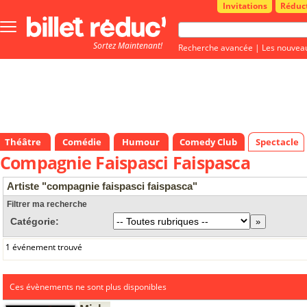
Invitations
Réduc
Bouton
menu
Sortez Maintenant!
principale
Recherche avancée
|
Les nouvea
Théâtre
Comédie
Humour
Comedy Club
Spectacle
Compagnie Faispasci Faispasca
Artiste "compagnie faispasci faispasca"
Filtrer ma recherche
Catégorie:
1 événement trouvé
Ces évènements ne sont plus disponibles