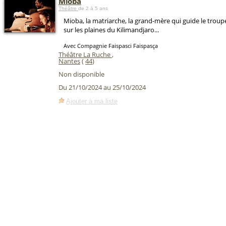
Mioba
Théâtre
de 2 à 5 ans
Mioba, la matriarche, la grand-mère qui guide le trou
sur les plaines du Kilimandjaro...
Avec Compagnie Faispasci Faispasça
Théâtre La Ruche
,
Nantes
(
44
)
Non disponible
Du 21/10/2024 au 25/10/2024
Ajouter à ma liste