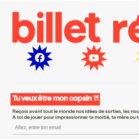
Tu veux être mon copain ?!
Reçois avant tout le monde nos idées de sorties, les nouv
A toi de jouer pour impressionner ta moitié, ta mère ou ta
S’inscrire S’inscrire S’