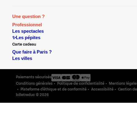
Une question ?
Professionnel
Les spectacles
✨Les pépites
Carte cadeau
Que faire à Paris ?
Les villes
Paiements sécurisés
Conditions générales
Politique de confidentialité
Mentions légale
Plateforme d'éthique et de conformité
Accessibilité
Gestion de
billetreduc ©
2026