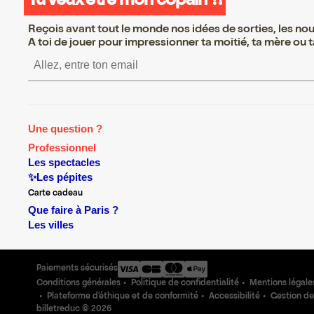
Tu veux être mon copain ?!
Reçois avant tout le monde nos idées de sorties, les nouv
A toi de jouer pour impressionner ta moitié, ta mère ou ta
S’inscrire S’inscrire S’inscri
Une question ?
Professionnel
Les spectacles
✨Les pépites
Carte cadeau
Que faire à Paris ?
Les villes
Paiements sécurisés
Conditions générales
Politique de confidentialité
Mentions légale
Plateforme d'éthique et de conformité
Accessibilité
Gestion de
billetreduc ©
2026