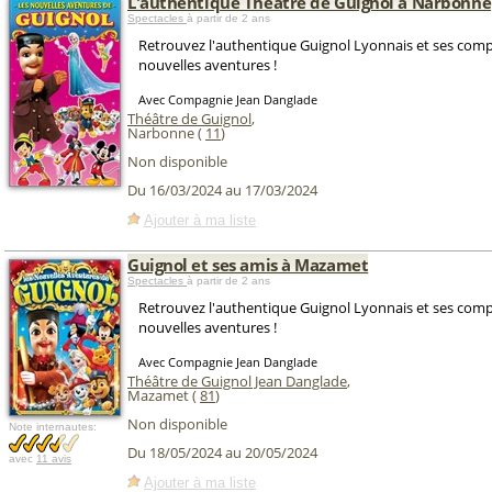
L'authentique Théâtre de Guignol à Narbonne
Spectacles
à partir de 2 ans
Retrouvez l'authentique Guignol Lyonnais et ses co
nouvelles aventures !
Avec Compagnie Jean Danglade
Théâtre de Guignol
,
Narbonne (
11
)
Non disponible
Du 16/03/2024 au 17/03/2024
Ajouter à ma liste
Guignol et ses amis à Mazamet
Spectacles
à partir de 2 ans
Retrouvez l'authentique Guignol Lyonnais et ses co
nouvelles aventures !
Avec Compagnie Jean Danglade
Théâtre de Guignol Jean Danglade
,
Mazamet (
81
)
Non disponible
Note internautes:
Du 18/05/2024 au 20/05/2024
avec
11 avis
Ajouter à ma liste