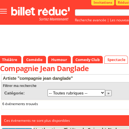
Invitations
Réduc
Bouton
menu
Sortez Maintenant!
principale
Recherche avancée
|
Les nouvea
Théâtre
Comédie
Humour
Comedy Club
Spectacle
Compagnie Jean Danglade
Artiste "compagnie jean danglade"
Filtrer ma recherche
Catégorie:
6 événements trouvés
Ces évènements ne sont plus disponibles