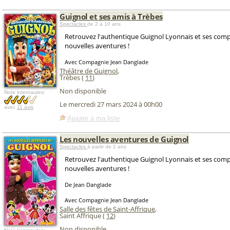
Guignol et ses amis à Trèbes
Spectacles
de 2 à 10 ans
Retrouvez l'authentique Guignol Lyonnais et ses co
nouvelles aventures !
Avec Compagnie Jean Danglade
Théâtre de Guignol
,
Trèbes (
11
)
Non disponible
Note internautes:
Le mercredi 27 mars 2024 à 00h00
avec
11 avis
Ajouter à ma liste
Les nouvelles aventures de Guignol
Spectacles
à partir de 2 ans
Retrouvez l'authentique Guignol Lyonnais et ses co
nouvelles aventures !
De Jean Danglade
Avec Compagnie Jean Danglade
Salle des fêtes de Saint-Affrique
,
Saint Affrique (
12
)
Non disponible