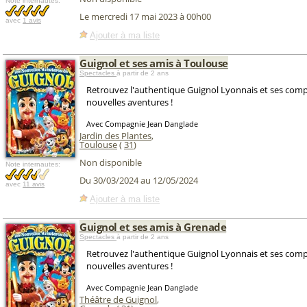
Note internautes:
Le mercredi 17 mai 2023 à 00h00
avec
1 avis
Ajouter à ma liste
Guignol et ses amis à Toulouse
Spectacles
à partir de 2 ans
Retrouvez l'authentique Guignol Lyonnais et ses co
nouvelles aventures !
Avec Compagnie Jean Danglade
Jardin des Plantes
,
Toulouse
(
31
)
Non disponible
Note internautes:
Du 30/03/2024 au 12/05/2024
avec
11 avis
Ajouter à ma liste
Guignol et ses amis à Grenade
Spectacles
à partir de 2 ans
Retrouvez l'authentique Guignol Lyonnais et ses co
nouvelles aventures !
Avec Compagnie Jean Danglade
Théâtre de Guignol
,