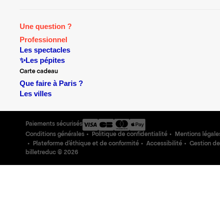
Une question ?
Professionnel
Les spectacles
✨Les pépites
Carte cadeau
Que faire à Paris ?
Les villes
Paiements sécurisés
Conditions générales
Politique de confidentialité
Mentions légale
Plateforme d'éthique et de conformité
Accessibilité
Gestion de
billetreduc ©
2026