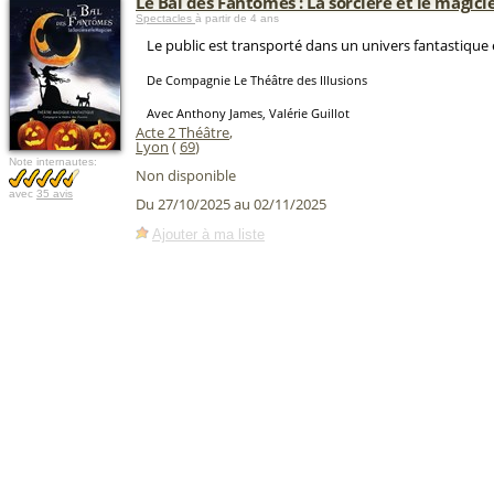
Le Bal des Fantômes : La sorcière et le magici
Spectacles
à partir de 4 ans
Le public est transporté dans un univers fantastique 
De Compagnie Le Théâtre des Illusions
Avec Anthony James, Valérie Guillot
Acte 2 Théâtre
,
Lyon
(
69
)
Note internautes:
Non disponible
avec
35 avis
Du 27/10/2025 au 02/11/2025
Ajouter à ma liste