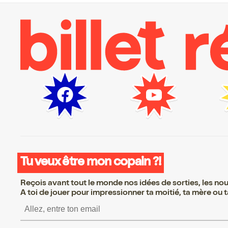
Tu veux être mon copain ?!
Reçois avant tout le monde nos idées de sorties, les nouv
A toi de jouer pour impressionner ta moitié, ta mère ou ta
S’inscrire S’inscrire S’