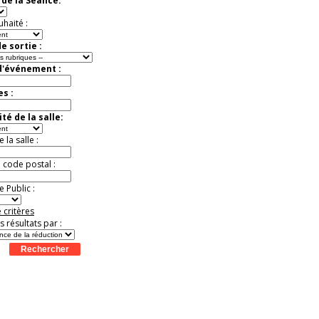
de la Séance:
uhaité :
e sortie :
d'événement :
es :
té de la salle:
la salle :
u code postal :
 Public :
 critères
es résultats par :