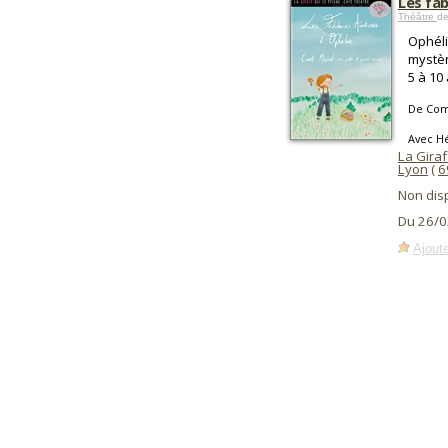
Les fa
Théâtre
de
Ophéli
mystèr
5 à 10
De Com
Avec H
La Gira
Lyon
(
6
Non dis
Du 26/0
Ajoute