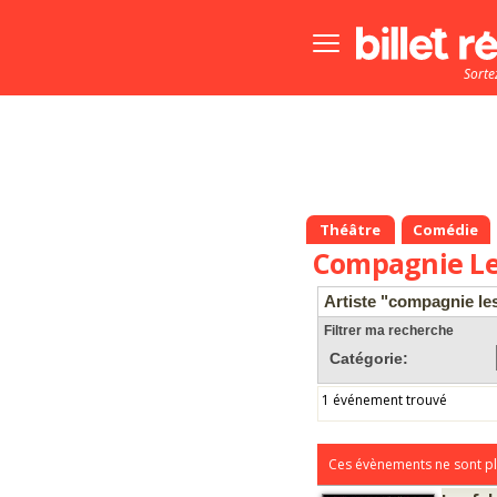
Bouton
menu
Sorte
principale
Théâtre
Comédie
Compagnie Le
Artiste "compagnie le
Filtrer ma recherche
Catégorie:
1 événement trouvé
Ces évènements ne sont pl