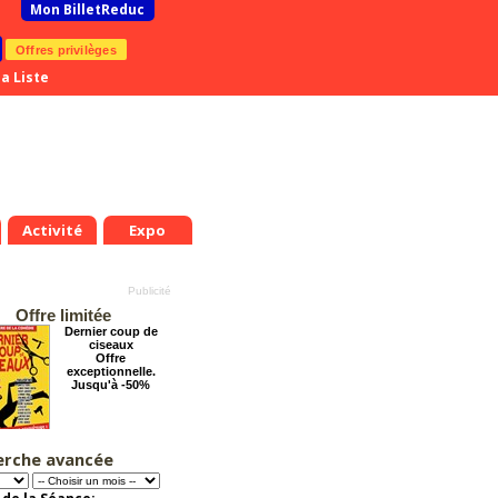
Mon BilletReduc
Offres privilèges
a Liste
Activité
Expo
Offre limitée
Dernier coup de
ciseaux
Offre
exceptionnelle.
Jusqu'à -50%
erche avancée
Arsène Lupin
Offre
exceptionnelle.
Jusqu'à -28%