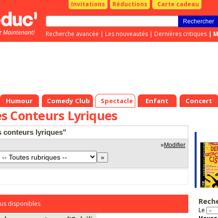
Invitations
Réductions
Carte cadeau
z Maintenant!
Recherche avancée
|
Les nouveautés
|
Dernières critiques
|
M
Humour
Comedy Club
Spectacle
Enfant
Concert
s Conteurs Lyriques
s conteurs lyriques"
»
Modifier
Rech
us disponibles
Le