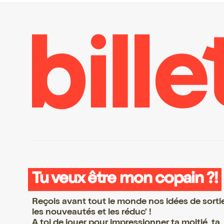
Tu veux être mon copain ?!
Reçois avant tout le monde nos idées de sorti
les nouveautés et les réduc' !
A toi de jouer pour impressionner ta moitié, ta