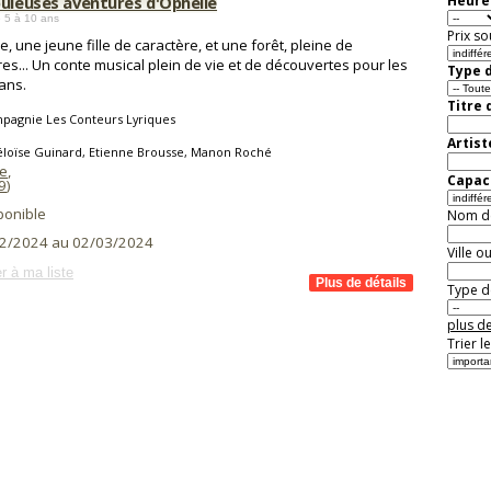
buleuses aventures d'Ophélie
Heure 
 5 à 10 ans
Prix so
e, une jeune fille de caractère, et une forêt, pleine de
es... Un conte musical plein de vie et de découvertes pour les
Type d
 ans.
Titre 
pagnie Les Conteurs Lyriques
Artist
éloïse Guinard, Etienne Brousse, Manon Roché
fe
,
Capaci
9
)
ponible
Nom de 
2/2024 au 02/03/2024
Ville o
r à ma liste
Type de
plus de
Trier l