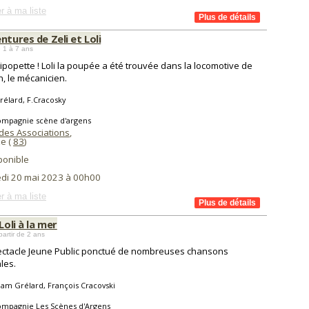
r à ma liste
ntures de Zeli et Loli
 1 à 7 ans
ipopette ! Loli la poupée a été trouvée dans la locomotive de
n, le mécanicien.
élard, F.Cracosky
ompagnie scène d'argens
des Associations
,
ze (
83
)
ponible
di 20 mai 2023 à 00h00
r à ma liste
 Loli à la mer
partir de 2 ans
ctacle Jeune Public ponctué de nombreuses chansons
ales.
am Grélard, François Cracovski
ompagnie Les Scènes d'Argens