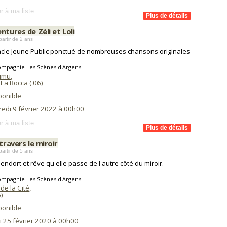
r à ma liste
ntures de Zéli et Loli
partir de 2 ans
cle Jeune Public ponctué de nombreuses chansons originales
ompagnie Les Scènes d'Argens
aimu
,
La Bocca (
06
)
ponible
redi 9 février 2022 à 00h00
r à ma liste
 travers le miroir
partir de 5 ans
s'endort et rêve qu'elle passe de l'autre côté du miroir.
ompagnie Les Scènes d'Argens
de la Cité
,
6
)
ponible
i 25 février 2020 à 00h00