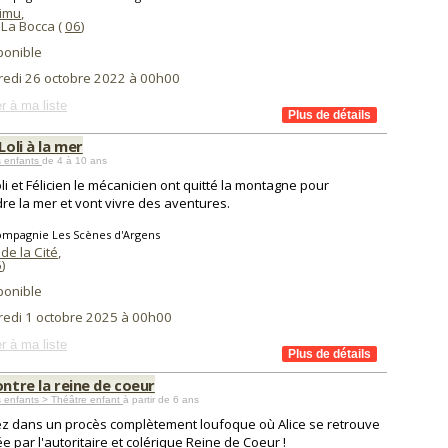
aimu
,
La Bocca (
06
)
ponible
redi 26 octobre 2022 à 00h00
r à ma liste
 Loli à la mer
s enfants
de 4 à 10 ans
Loli et Félicien le mécanicien ont quitté la montagne pour
dre la mer et vont vivre des aventures.
ompagnie Les Scènes d'Argens
de la Cité
,
6
)
ponible
redi 1 octobre 2025 à 00h00
r à ma liste
ontre la reine de coeur
 enfants > Théâtre enfant
à partir de 6 ans
z dans un procès complètement loufoque où Alice se retrouve
e par l'autoritaire et colérique Reine de Coeur !