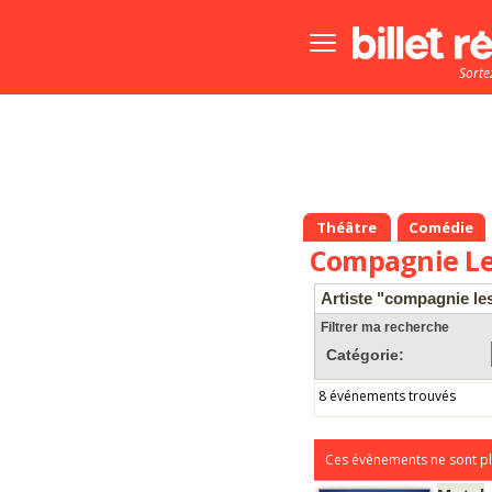
Bouton
menu
Sorte
principale
Théâtre
Comédie
Compagnie Le
Artiste "compagnie le
Filtrer ma recherche
Catégorie:
8 événements trouvés
Ces évènements ne sont pl