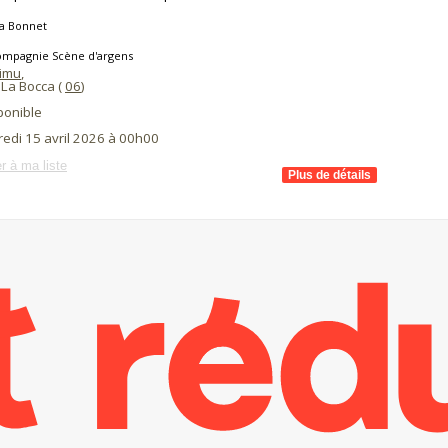
ra Bonnet
ompagnie Scène d'argens
aimu
,
La Bocca (
06
)
ponible
redi 15 avril 2026 à 00h00
r à ma liste