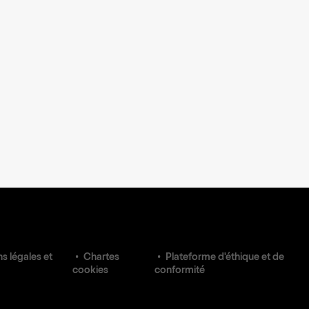
s légales et
Chartes
Plateforme d'éthique et de
cookies
conformité