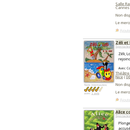
Salle R
Cannes 
Non dis
Le merc
Ajoute
Zéli et
Spectacle
Zéli, 
rejoin
Avec C
Théâtre 
Nice
(
0
Non dis
Note internautes:
Le merc
avec
1 avis
Ajoute
Alice c
Spectacles
Plonge
accusé