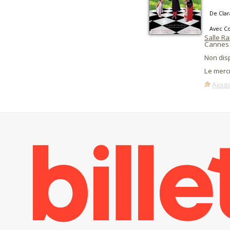
De Cla
Avec C
Salle R
Cannes 
Non dis
Le merc
Ajoute