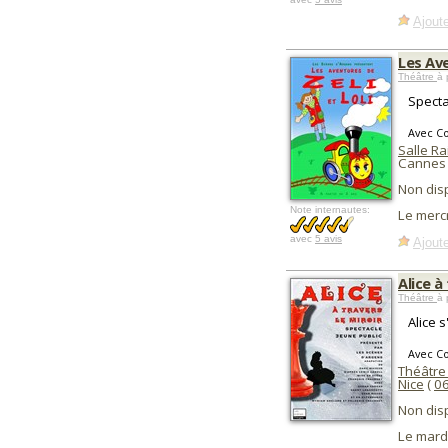
Ajoute
Les Ave
Théâtre
à 
Specta
Avec C
Salle R
Cannes 
Non dis
Note internautes:
Le merc
avec
5 avis
Ajoute
Alice à
Théâtre
à 
Alice 
Avec C
Théâtre 
Nice
(
0
Non dis
Le mard