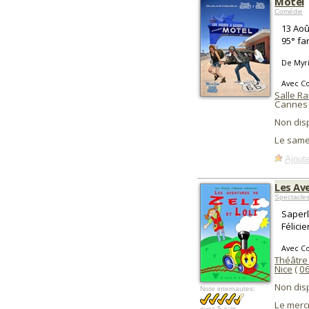
Motel
Comédie
13 Aoû
95° fa
De Myri
Avec C
Salle R
Cannes 
Non dis
Le same
Ajoute
Les Ave
Spectacle
Saperl
Félici
Avec C
Théâtre 
Nice
(
0
Non dis
Note internautes:
Le merc
avec
5 avis