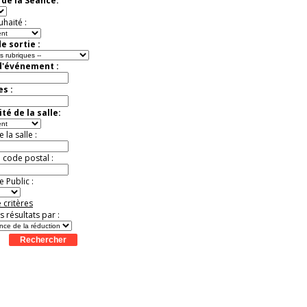
de la Séance:
Extraordinaire
Activité à vivre !
uhaité :
Promo exclusive ! .
Jusqu'à -13%
e sortie :
d'événement :
es :
té de la salle:
la salle :
u code postal :
 Public :
 critères
es résultats par :