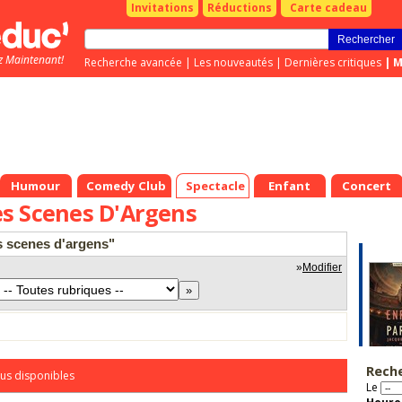
Invitations
Réductions
Carte cadeau
z Maintenant!
Recherche avancée
|
Les nouveautés
|
Dernières critiques
|
M
Humour
Comedy Club
Spectacle
Enfant
Concert
s Scenes D'Argens
s scenes d'argens"
»
Modifier
Rech
us disponibles
Le