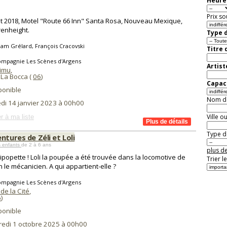
Heure 
Prix so
t 2018, Motel "Route 66 Inn" Santa Rosa, Nouveau Mexique,
renheight.
Type d
am Grélard, François Cracovski
Titre 
ompagnie Les Scènes d'Argens
Artist
aimu
,
La Bocca (
06
)
Capaci
ponible
Nom de 
di 14 janvier 2023 à 00h00
Ville o
r à ma liste
Type de
ntures de Zéli et Loli
s enfants
de 2 à 6 ans
plus de
ipopette ! Loli la poupée a été trouvée dans la locomotive de
Trier l
en le mécanicien. A qui appartient-elle ?
ompagnie Les Scènes d'Argens
de la Cité
,
6
)
ponible
redi 1 octobre 2025 à 00h00