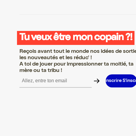
Tu veux être mon copain ?!
Reçois avant tout le monde nos idées de sorti
les nouveautés et les réduc' !
A toi de jouer pour impressionner ta moitié, ta
mère ou ta tribu !
 S’inscrire S’inscrire S’inscrire S’inscrire S’inscrire S’inscrire S’in