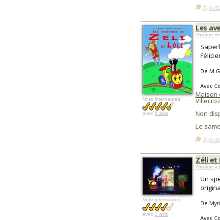
Ajoute
Les ave
Théâtre
de
Saperl
Félicie
De M.Gr
Avec C
Maison 
Note internautes:
Villecro
Non dis
avec
5 avis
Le same
Ajoute
Zéli et
Théâtre
à 
Un spe
origin
Note internautes:
De Myri
avec
1 avis
Avec C