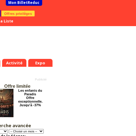
Mon BilletReduc
Offres privilèges
a Liste
Activité
Expo
Offre limitée
Les enfants du
Paradis
Offre
exceptionnelle.
Jusqu'à -37%
erche avancée
Le Grand Hôtel des
Rêves présente :
Jules Verne, Le
Voyage