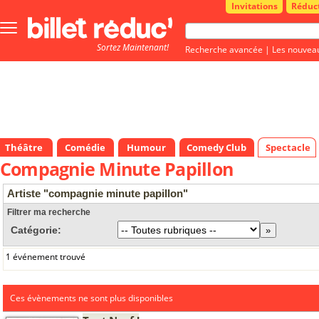
Invitations
Réduc
Bouton
menu
Sortez Maintenant!
principale
Recherche avancée
|
Les nouvea
Théâtre
Comédie
Humour
Comedy Club
Spectacle
Compagnie Minute Papillon
Artiste "compagnie minute papillon"
Filtrer ma recherche
Catégorie:
1 événement trouvé
Ces évènements ne sont plus disponibles