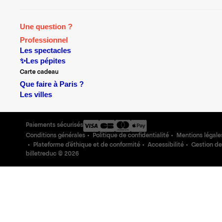
Une question ?
Professionnel
Les spectacles
✨Les pépites
Carte cadeau
Que faire à Paris ?
Les villes
Paiements sécurisés
Conditions générales
Politique de confidentialité
Mentions légale
Plateforme d'éthique et de conformité
Accessibilité
Gestion de
billetreduc ©
2026