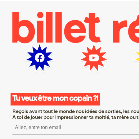
Tu veux être mon copain ?!
Reçois avant tout le monde nos idées de sorties, les nouv
A toi de jouer pour impressionner ta moitié, ta mère ou ta
S’inscrire S’inscrire S’