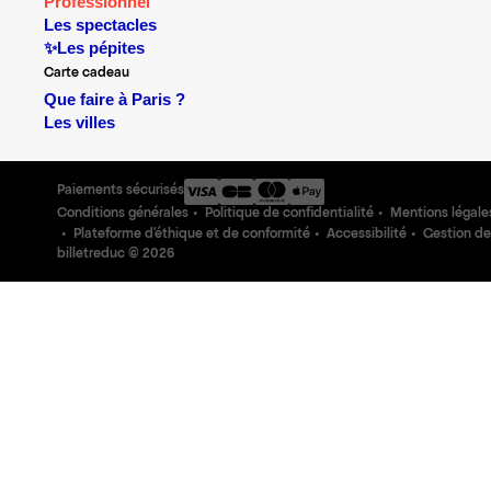
Professionnel
Les spectacles
✨Les pépites
Carte cadeau
Que faire à Paris ?
Les villes
Paiements sécurisés
Conditions générales
Politique de confidentialité
Mentions légale
Plateforme d'éthique et de conformité
Accessibilité
Gestion de
billetreduc ©
2026