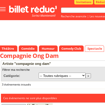
Invitations
Réduc
Bouton
menu
Sortez Maintenant!
principale
Recherche avancée
|
Les nouvea
Théâtre
Comédie
Humour
Comedy Club
Spectacle
Compagnie Ong Dam
Artiste "compagnie ong dam"
Filtrer ma recherche
Catégorie:
3 événements trouvés
Ces évènements ne sont plus disponibles