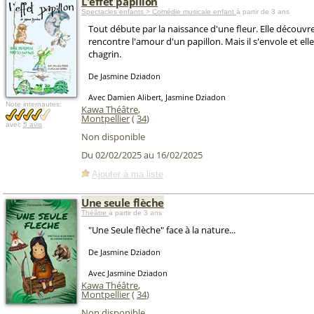
L'effet papillon
Spectacles enfants > Comédie musicale enfant
à partir de 3 ans
Tout débute par la naissance d'une fleur. Elle découvr
rencontre l'amour d'un papillon. Mais il s'envole et ell
chagrin.
De Jasmine Dziadon
Avec Damien Alibert, Jasmine Dziadon
Note internautes:
Kawa Théâtre
,
Montpellier
(
34
)
avec
5 avis
Non disponible
Du 02/02/2025 au 16/02/2025
Ajouter à ma liste
Une seule flèche
Théâtre
à partir de 3 ans
"Une Seule flèche" face à la nature...
De Jasmine Dziadon
Avec Jasmine Dziadon
Kawa Théâtre
,
Montpellier
(
34
)
Non disponible