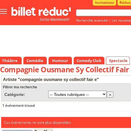
Invitations
Réduc
Bouton
menu
Sortez Maintenant!
principale
Recherche avancée
|
Les nouvea
Théâtre
Comédie
Humour
Comedy Club
Spectacle
Compagnie Ousmane Sy Collectif Fair 
Artiste "compagnie ousmane sy collectif fair e"
Filtrer ma recherche
Catégorie:
1 événement trouvé
Ces évènements ne sont plus disponibles