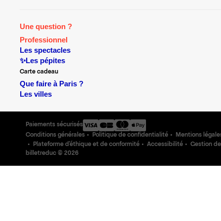
Une question ?
Professionnel
Les spectacles
✨Les pépites
Carte cadeau
Que faire à Paris ?
Les villes
Paiements sécurisés
Conditions générales
Politique de confidentialité
Mentions légale
Plateforme d'éthique et de conformité
Accessibilité
Gestion de
billetreduc ©
2026