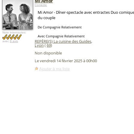
Mi Amor
Comédie
Mi Amor - Dîner-spectacle avec entractes Duo comique 
du couple
De Compagnie Relativement
Note internautes:
Avec Compagnie Relativement
REPÈRE(S) La cuisine des Guides
,
avec
8 avis
Lyon
(
69
)
Non disponible
Le vendredi 14 février 2025 à 00h00
Ajouter à ma liste