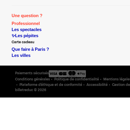
Une question ?
Professionnel
Les spectacles
✨Les pépites
Carte cadeau
Que faire à Paris ?
Les villes
Paiements sécurisés
Conditions générales
Politique de confidentialité
Mentions légale
Plateforme d'éthique et de conformité
Accessibilité
Gestion de
billetreduc ©
2026