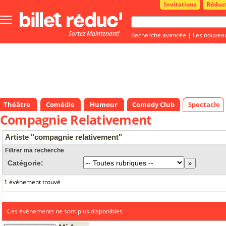
Invitations
Réduc
Bouton
menu
Sortez Maintenant!
principale
Recherche avancée
|
Les nouvea
Théâtre
Comédie
Humour
Comedy Club
Spectacle
Compagnie Relativement
Artiste "compagnie relativement"
Filtrer ma recherche
Catégorie:
1 événement trouvé
Ces évènements ne sont plus disponibles