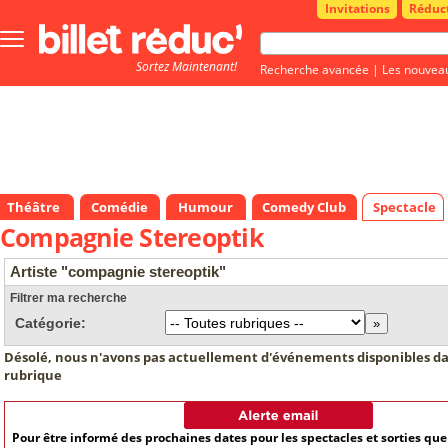
Invitations
Réduc
Bouton
menu
Sortez Maintenant!
principale
Recherche avancée
|
Les nouvea
Théâtre
Comédie
Humour
Comedy Club
Spectacle
Compagnie Stereoptik
Artiste "compagnie stereoptik"
Filtrer ma recherche
Catégorie:
Désolé, nous n'avons pas actuellement d'événements disponibles da
rubrique
Pour être informé des prochaines dates pour les spectacles et sorties qu