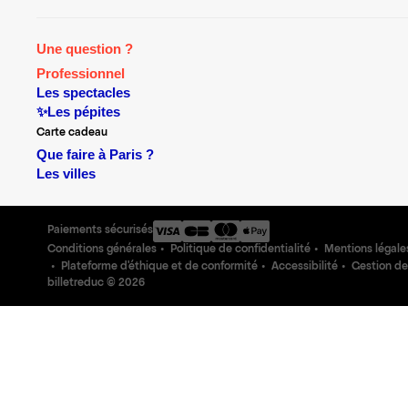
Une question ?
Professionnel
Les spectacles
✨Les pépites
Carte cadeau
Que faire à Paris ?
Les villes
Paiements sécurisés
Conditions générales
Politique de confidentialité
Mentions légale
Plateforme d'éthique et de conformité
Accessibilité
Gestion de
billetreduc ©
2026