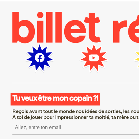
Tu veux être mon copain ?!
Reçois avant tout le monde nos idées de sorties, les nouv
A toi de jouer pour impressionner ta moitié, ta mère ou ta
S’inscrire S’inscrire S’