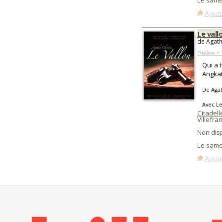
Le samed
Ajoute
Le vall
de Agath
Théâtre > 
Qui a 
Angkat
De Agat
Avec Le
Citadell
Villefra
Non dis
Le same
Ajoute