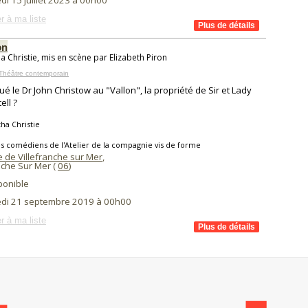
i 15 juillet 2023 à 00h00
r à ma liste
on
a Christie, mis en scène par Elizabeth Piron
Théâtre contemporain
tué le Dr John Christow au "Vallon", la propriété de Sir et Lady
ell ?
ha Christie
s comédiens de l'Atelier de la compagnie vis de forme
e de Villefranche sur Mer
,
nche Sur Mer (
06
)
ponible
di 21 septembre 2019 à 00h00
r à ma liste