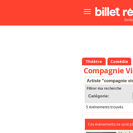
Bouton
menu
Sorte
principale
Théâtre
Comédie
Compagnie Vi
Artiste "compagnie vi
Filtrer ma recherche
Catégorie:
5 événements trouvés
Ces évènements ne sont pl