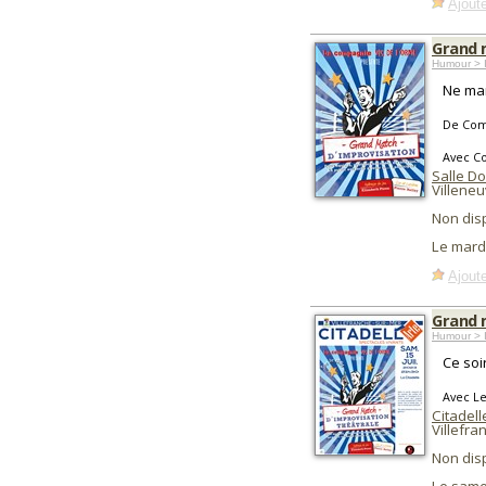
Ajoute
Grand 
Humour > 
Ne man
De Com
Avec C
Salle D
Villene
Non dis
Le mard
Ajoute
Grand 
Humour > I
Ce soi
Avec L
Citadell
Villefra
Non dis