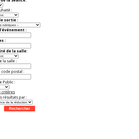
de la Séance:
uhaité :
e sortie :
d'événement :
es :
té de la salle:
la salle :
u code postal :
 Public :
 critères
es résultats par :