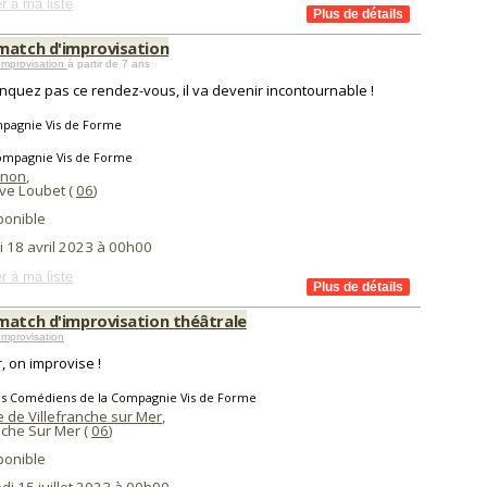
r à ma liste
match d'improvisation
Improvisation
à partir de 7 ans
quez pas ce rendez-vous, il va devenir incontournable !
pagnie Vis de Forme
ompagnie Vis de Forme
onon
,
uve Loubet (
06
)
ponible
i 18 avril 2023 à 00h00
r à ma liste
match d'improvisation théâtrale
mprovisation
r, on improvise !
es Comédiens de la Compagnie Vis de Forme
e de Villefranche sur Mer
,
nche Sur Mer (
06
)
ponible