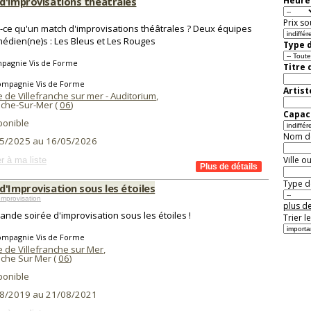
d'improvisations théâtrales
Heure 
Prix so
-ce qu'un match d'improvisations théâtrales ? Deux équipes
édien(ne)s : Les Bleus et Les Rouges
Type d
pagnie Vis de Forme
Titre 
ompagnie Vis de Forme
Artist
e de Villefranche sur mer - Auditorium
,
nche-Sur-Mer (
06
)
Capaci
ponible
Nom de 
5/2025 au 16/05/2026
Ville o
r à ma liste
Type de
d'Improvisation sous les étoiles
mprovisation
plus de
ande soirée d'improvisation sous les étoiles !
Trier l
ompagnie Vis de Forme
e de Villefranche sur Mer
,
nche Sur Mer (
06
)
ponible
8/2019 au 21/08/2021