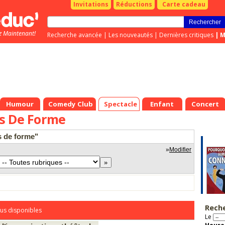
Invitations
Réductions
Carte cadeau
z Maintenant!
Recherche avancée
|
Les nouveautés
|
Dernières critiques
|
M
Humour
Comedy Club
Spectacle
Enfant
Concert
s De Forme
s de forme"
»
Modifier
Rech
us disponibles
Le