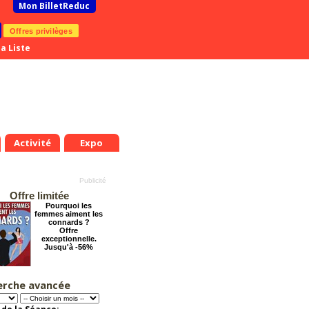
Mon BilletReduc
Offres privilèges
a Liste
Activité
Expo
Offre limitée
Pourquoi les
femmes aiment les
connards ?
Offre
exceptionnelle.
Jusqu'à -56%
erche avancée
Grosse ambiance
Offre
exceptionnelle.
Jusqu'à -54%