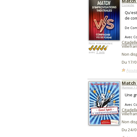
Match 
Comédie
Qu'est
de com
De Com
Avec C
Citadell
Note internautes:
Villefra
avec
2 avis
Non dis
Du 17/0
Ajoute
Match 
Humour > I
Une gr
Avec C
Citadell
Villefra
Non dis
Du 24/0