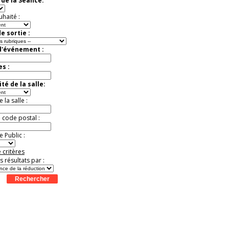
de la Séance:
uhaité :
e sortie :
d'événement :
es :
té de la salle:
la salle :
u code postal :
 Public :
 critères
es résultats par :