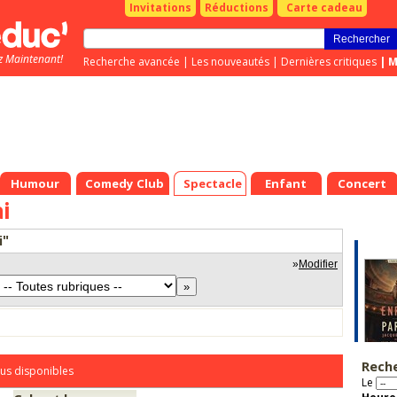
Invitations
Réductions
Carte cadeau
z Maintenant!
Recherche avancée
|
Les nouveautés
|
Dernières critiques
|
M
Humour
Comedy Club
Spectacle
Enfant
Concert
i
i"
»
Modifier
Rech
us disponibles
Le