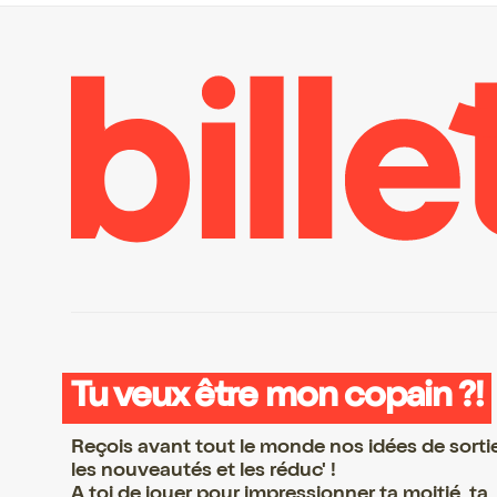
Tu veux être mon copain ?!
Reçois avant tout le monde nos idées de sorti
les nouveautés et les réduc' !
A toi de jouer pour impressionner ta moitié, ta