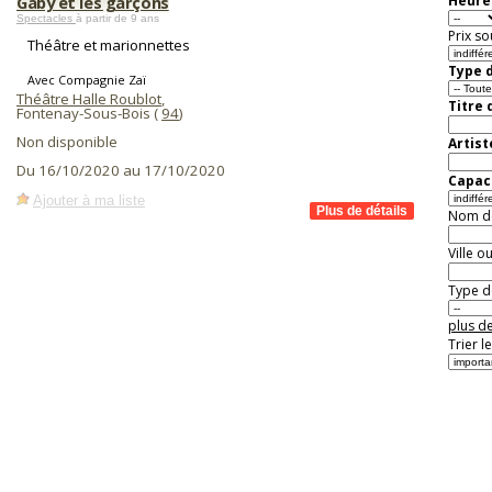
Gaby et les garçons
Heure 
Spectacles
à partir de 9 ans
Prix so
Théâtre et marionnettes
Type d
Avec Compagnie Zaï
Théâtre Halle Roublot
,
Titre 
Fontenay-Sous-Bois (
94
)
Non disponible
Artist
Du 16/10/2020 au 17/10/2020
Capaci
Ajouter à ma liste
Nom de 
Ville o
Type de
plus de
Trier l