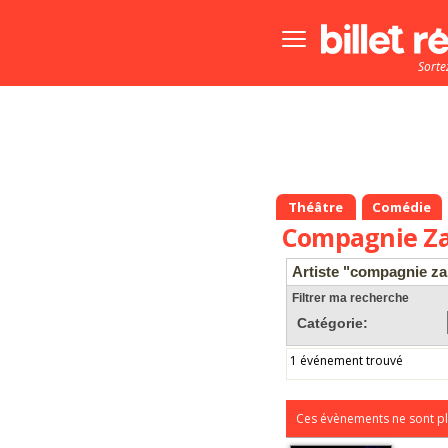
Bouton
menu
Sorte
principale
Théâtre
Comédie
Compagnie Za
Artiste "compagnie za
Filtrer ma recherche
Catégorie:
1 événement trouvé
Ces évènements ne sont pl