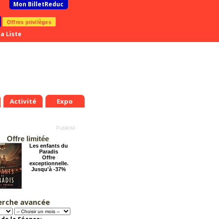
Mon BilletReduc
Offres privilèges
a Liste
Activité
Expo
Offre limitée
Les enfants du
Paradis
Offre
exceptionnelle.
Jusqu'à -37%
erche avancée
Arsène Lupin
Offre
exceptionnelle.
Jusqu'à -28%