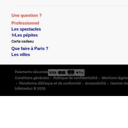
Une question ?
Professionnel
Les spectacles
✨Les pépites
Carte cadeau
Que faire à Paris ?
Les villes
Paiements sécurisés
Conditions générales
Politique de confidentialité
Mentions légale
Plateforme d'éthique et de conformité
Accessibilité
Gestion de
billetreduc ©
2026