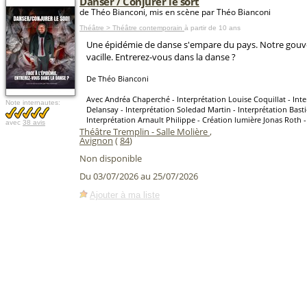
Danser / Conjurer le sort
de Théo Bianconi, mis en scène par Théo Bianconi
Théâtre > Théâtre contemporain
à partir de 10 ans
Une épidémie de danse s'empare du pays. Notre gou
vacille. Entrerez-vous dans la danse ?
De Théo Bianconi
Avec Andréa Chaperché - Interprétation Louise Coquillat - Int
Note internautes:
Delansay - Interprétation Soledad Martin - Interprétation Bast
Interprétation Arnault Philippe - Création lumière Jonas Roth 
avec
38 avis
Théâtre Tremplin - Salle Molière
,
Avignon
(
84
)
Non disponible
Du 03/07/2026 au 25/07/2026
Ajouter à ma liste