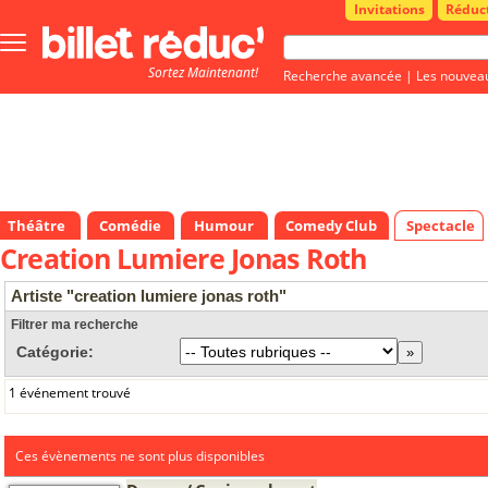
Invitations
Réduc
Bouton
menu
Sortez Maintenant!
principale
Recherche avancée
|
Les nouvea
Théâtre
Comédie
Humour
Comedy Club
Spectacle
Creation Lumiere Jonas Roth
Artiste "creation lumiere jonas roth"
Filtrer ma recherche
Catégorie:
1 événement trouvé
Ces évènements ne sont plus disponibles