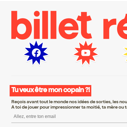
Tu veux être mon copain ?!
Reçois avant tout le monde nos idées de sorties, les nouv
A toi de jouer pour impressionner ta moitié, ta mère ou ta
S’inscrire S’inscrire S