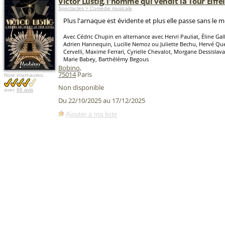
Victor Lustig, l'homme qui vendit la Tour Eiffel
Spectacles > Comédie musicale
Plus l'arnaque est évidente et plus elle passe sans le 
Avec Cédric Chupin en alternance avec Henri Pauliat, Éline Gall
Adrien Hannequin, Lucille Nemoz ou Juliette Bechu, Hervé Que
Cervelli, Maxime Ferrari, Cyrielle Chevalot, Morgane Dessislav
Marie Babey, Barthélémy Begous
Bobino
,
75014
Paris
Note internautes:
Non disponible
avec
66 avis
Du 22/10/2025 au 17/12/2025
Ajouter à ma liste