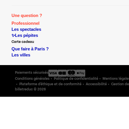
Une question ?
Professionnel
Les spectacles
✨Les pépites
Carte cadeau
Que faire à Paris ?
Les villes
Paiements sécurisés
Conditions générales
Politique de confidentialité
Mentions légale
Plateforme d'éthique et de conformité
Accessibilité
Gestion de
billetreduc ©
2026