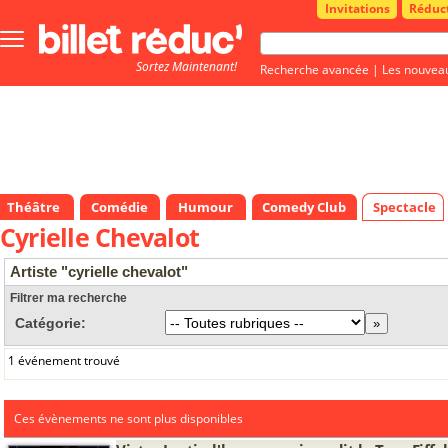
Invitations
Réduc
Bouton
menu
Sortez Maintenant!
principale
Recherche avancée
|
Les nouvea
Théâtre
Comédie
Humour
Comedy Club
Spectacle
Cyrielle Chevalot
Artiste "cyrielle chevalot"
Filtrer ma recherche
Catégorie:
1 événement trouvé
Ces évènements ne sont plus disponibles